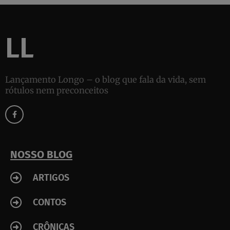
LL
Lançamento Longo – o blog que fala da vida, sem
rótulos nem preconceitos
F
a
c
e
b
o
o
k
NOSSO BLOG
-
f
ARTIGOS
CONTOS
CRÔNICAS