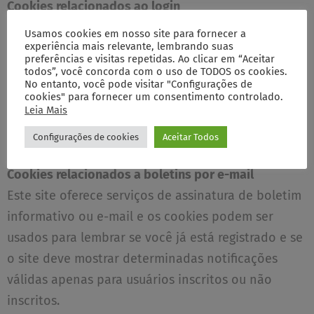
Cookies relacionados ao login
Utilizamos cookies quando você está logado, para
Usamos cookies em nosso site para fornecer a
experiência mais relevante, lembrando suas
que possamos lembrar dessa ação. Isso evita que
preferências e visitas repetidas. Ao clicar em “Aceitar
você precise fazer login sempre que visitar uma
todos”, você concorda com o uso de TODOS os cookies.
No entanto, você pode visitar "Configurações de
nova página. Esses cookies são normalmente
cookies" para fornecer um consentimento controlado.
removidos ou limpos quando você efetua logout,
Leia Mais
garantindo assim que só você possa acessar
Configurações de cookies
Aceitar Todos
recursos e áreas restritas.
Cookies relacionados a boletins por e-mail
Este site oferece serviços de assinatura de boletim
informativo ou e-mail e os cookies podem ser
usados para lembrar se você já está registrado e se
o site deve mostrar determinadas notificações
válidas apenas para usuários inscritos ou não
inscritos.