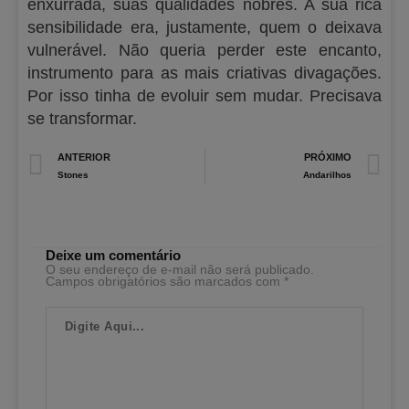
enxurrada, suas qualidades nobres. A sua rica
sensibilidade era, justamente, quem o deixava
vulnerável. Não queria perder este encanto,
instrumento para as mais criativas divagações.
Por isso tinha de evoluir sem mudar. Precisava
se transformar.
Prev
N
ANTERIOR
PRÓXIMO
Stones
Andarilhos
Deixe um comentário
O seu endereço de e-mail não será publicado.
Campos obrigatórios são marcados com
*
Digite
Aqui...