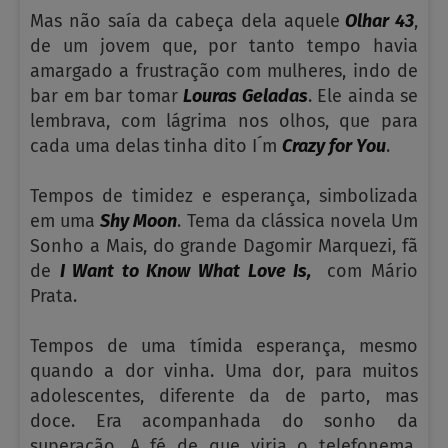
Mas não saía da cabeça dela aquele
Olhar 43
,
de um jovem que, por tanto tempo havia
amargado a frustração com mulheres, indo de
bar em bar tomar
Louras Geladas
. Ele ainda se
lembrava, com lágrima nos olhos, que para
cada uma delas tinha dito I´m
Crazy for You
.
Tempos de timidez e esperança, simbolizada
em uma
Shy Moon
. Tema da clássica novela Um
Sonho a Mais, do grande Dagomir Marquezi, fã
de
I Want to Know What Love Is,
com Mário
Prata.
Tempos de uma tímida esperança, mesmo
quando a dor vinha. Uma dor, para muitos
adolescentes, diferente da de parto, mas
doce. Era acompanhada do sonho da
superação. A fé de que viria o telefonema,