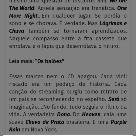
mesmo uma questão de instante. Sim,
We are
The World
! Aquela sensação era frenética.
One
More Night
…Em qualquer lugar. Se perdia o
sono e se chorava. É verdade. Mas
Lágrimas e
Chuva
também se tornaram aprendizados.
Naquele compasso entre a fita cassete que
enrolava e o lápis que desenrolava o futuro.
Leia mais:
“Os balões”
Essas marcas nem o CD apagou. Cada vinil
riscado era um pedaço de história. Cada
canção do streaming, surgiu como retrato de
um país se reconhecendo no espelho.
Será
só
imaginação….No fundo, tudo seguia o ritmo da
vida. A verdadeira
Dona
. Do
Heaven
, caía uma
suave
Chuva de Prata
brasileira. E uma
Purple
Rain
em Nova York.