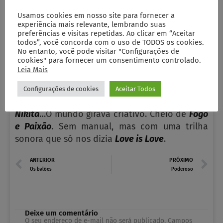
Por você, 1985, muitos dizem
I Can Wait Forever
.
Usamos cookies em nosso site para fornecer a
experiência mais relevante, lembrando suas
I’m
Missing You
.
Forever Young
. Eles querem
preferências e visitas repetidas. Ao clicar em “Aceitar
ouvir sempre seu
Shout
. São os adolescentes
todos”, você concorda com o uso de TODOS os cookies.
de então que mais te pedem
Your Latest Trick
.
No entanto, você pode visitar "Configurações de
cookies" para fornecer um consentimento controlado.
Leia Mais
Mas naquele ano do nascimento, foram as
mães que disseram para os pais I’m
Still Loving
Configurações de cookies
Aceitar Todos
You
. E eles suspiraram,
Menina Veneno
. Minha
Nikita
…O mundo girava criativo. Cheio de
Fogo
e Paixão
. Sem manual, mas com uma trilha
sonora que só nos dizia
Love is Love
.
Prev
N
ANTERIOR
PRÓXIMO
Os balões
Poderoso
Deixe um comentário
O seu endereço de e-mail não será publicado.
Campos