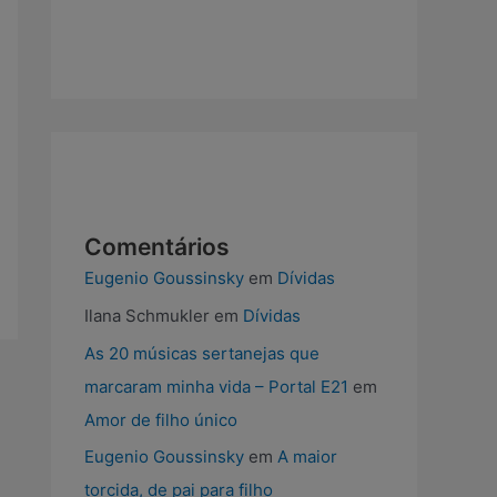
e
b
o
o
k
Comentários
Eugenio Goussinsky
em
Dívidas
Ilana Schmukler
em
Dívidas
As 20 músicas sertanejas que
marcaram minha vida – Portal E21
em
Amor de filho único
Eugenio Goussinsky
em
A maior
torcida, de pai para filho