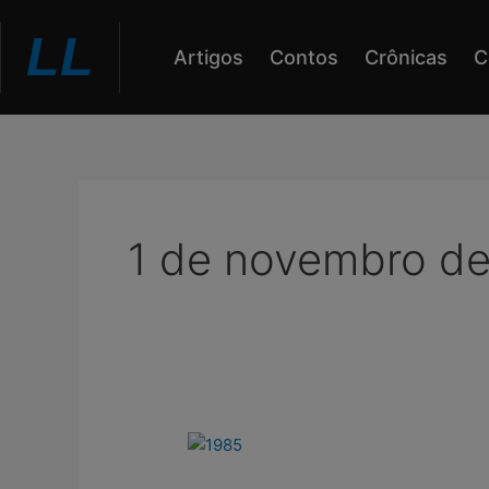
Ir
LL
para
Artigos
Contos
Crônicas
C
o
conteúdo
1 de novembro d
1985,
40