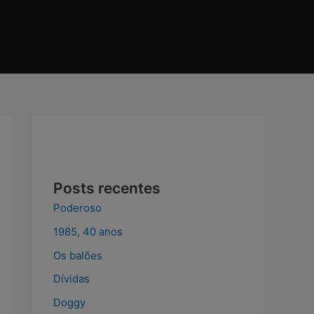
I
c
o
n
-
Posts recentes
f
Poderoso
a
1985, 40 anos
Os balões
c
Dívidas
Doggy