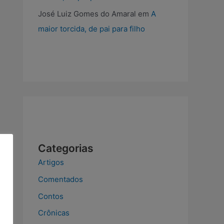
José Luiz Gomes do Amaral
em
A
maior torcida, de pai para filho
Categorias
Artigos
Comentados
Contos
Crônicas