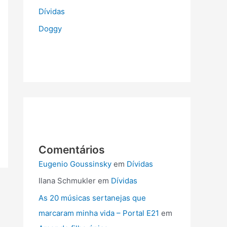
e
Dívidas
Doggy
b
o
o
k
Comentários
Eugenio Goussinsky
em
Dívidas
Ilana Schmukler
em
Dívidas
As 20 músicas sertanejas que
marcaram minha vida – Portal E21
em