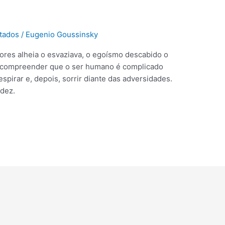
tados
/
Eugenio Goussinsky
mores alheia o esvaziava, o egoísmo descabido o
u compreender que o ser humano é complicado
spirar e, depois, sorrir diante das adversidades.
idez.