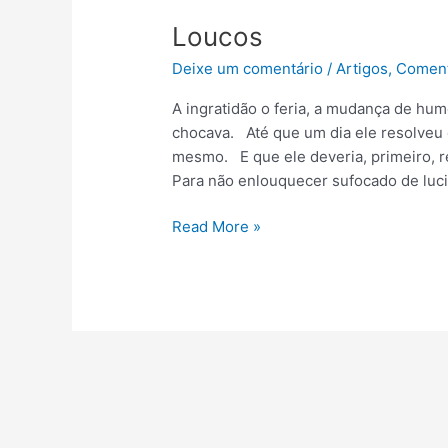
Loucos
Loucos
Deixe um comentário
/
Artigos
,
Comen
A ingratidão o feria, a mudança de hu
chocava. Até que um dia ele resolve
mesmo. E que ele deveria, primeiro, re
Para não enlouquecer sufocado de luc
Read More »