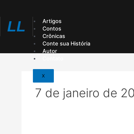
Ir
para
o
Artigos
LL
conteúdo
Contos
Crônicas
Conte sua História
Autor
Contato
X
7 de janeiro de 2