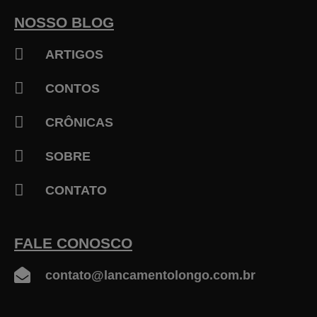
o
k
NOSSO BLOG
-
f
ARTIGOS
CONTOS
CRÔNICAS
SOBRE
CONTATO
FALE CONOSCO
contato@lancamentolongo.com.br