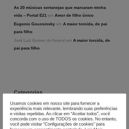
As 20 músicas sertanejas que marcaram minha
vida – Portal E21
em
Amor de filho único
Eugenio Goussinsky
em
A maior torcida, de pai
para filho
José Luiz Gomes do Amaral
em
A maior torcida, de
pai para filho
Categorias
Artigos
Usamos cookies em nosso site para fornecer a
Comentados
experiência mais relevante, lembrando suas preferências
e visitas repetidas. Ao clicar em “Aceitar todos”, você
Contos
concorda com o uso de TODOS os cookies. No entanto,
você pode visitar "Configurações de cookies" para
Crônicas