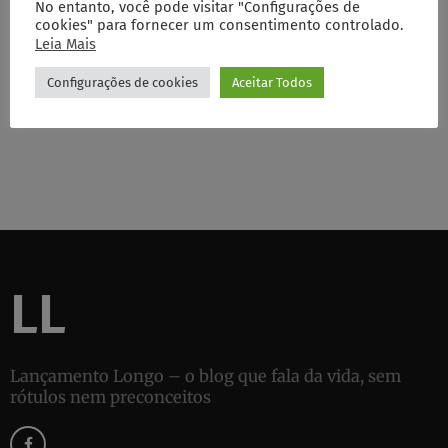
No entanto, você pode visitar "Configurações de
cookies" para fornecer um consentimento controlado.
Crônicas
Leia Mais
Escritores externos
Configurações de cookies
Aceitar Todos
Mais Lidos
Sem categoria
LL
Lançamento Longo – o blog que fala da vida, sem
rótulos nem preconceitos
F
a
c