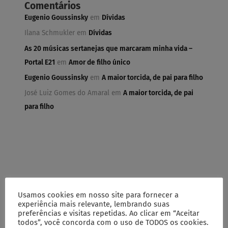
Comentários
Eugenio Goussinsky
em
Dívidas
Ilana Schmukler
em
Dívidas
As 20 músicas sertanejas que marcaram minha vida –
Portal E21
em
Amor de filho único
Eugenio Goussinsky
em
A maior torcida, de pai para filho
José Luiz Gomes do Amaral
em
A maior torcida, de pai
para filho
Categorias
Usamos cookies em nosso site para fornecer a
Artigos
experiência mais relevante, lembrando suas
Comentados
preferências e visitas repetidas. Ao clicar em “Aceitar
todos”, você concorda com o uso de TODOS os cookies.
Contos