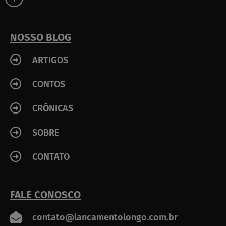
e
b
o
o
k
NOSSO BLOG
-
f
ARTIGOS
CONTOS
CRÔNICAS
SOBRE
CONTATO
FALE CONOSCO
contato@lancamentolongo.com.br