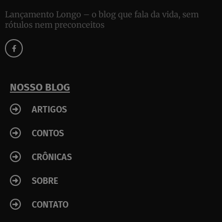
Lançamento Longo – o blog que fala da vida, sem
rótulos nem preconceitos
F
a
c
e
b
o
o
k
NOSSO BLOG
-
f
ARTIGOS
CONTOS
CRÔNICAS
SOBRE
CONTATO