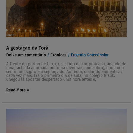
A gestação da Torá
Deixe um comentário
/
Crônicas
/
Eugenio Goussinsky
À frente do portão de ferro, revestido de cor prateada, ao lado de
uma fachada adornada por uma menorá (candelabro), o menino
sentiu um sopro em seu ouvido. Ao redor, o alarido aumentava
cada vez mais. Era o primeiro dia de aula, no colégio Bialik.
Chegou lá após ter despertado uma hora antes e,
Read More »
Ninguém
dorme