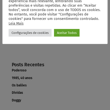
Cético
experiência mais relevante, lembrando suas
preferências e visitas repetidas. Ao clicar em “Aceitar
Deixe um comentário
/
Artigos
,
Comentados
/
Eugenio
todos”, você concorda com o uso de TODOS os cookies.
Goussinsky
No entanto, você pode visitar "Configurações de
cookies" para fornecer um consentimento controlado.
Um autor escrevia tanto sobre amor e morte, de forma cética e
superficial, que passava a impressão de que ele não sabia o que
Leia Mais
era amar e nem amava o que era viver.
Configurações de cookies
Aceitar Todos
Read More »
Posts Recentes
Poderoso
1985, 40 anos
Os balões
Dívidas
Doggy