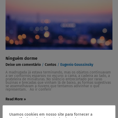
Ninguém dorme
Deixe um comentário
/
Contos
/
Eugenio Goussinsky
A madrugada já estava terminando, mas os objetos continuavam
a ser contornos esparsos no escuro: a cama, a cadeira ao lado, a
prateleira de miniaturas. No silêncio entrecortado por raras
buzinas e brecadas que vinham lá de baixo, as formas sugestivas
se assemelhavam a nuvens que tentamos adivinhar o que
representam. Ao ir conferir
Read More »
Usamos cookies em nosso site para fornecer a
Cético