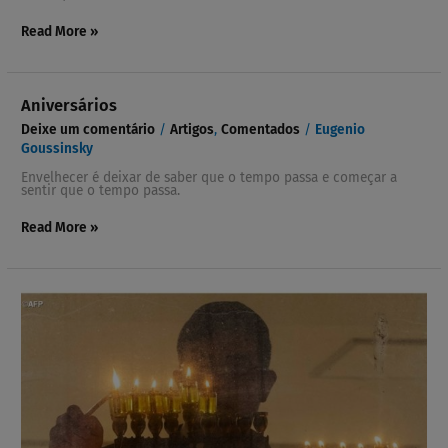
Read More »
Aniversários
Aniversários
Deixe um comentário
/
Artigos
,
Comentados
/
Eugenio
Goussinsky
Envelhecer é deixar de saber que o tempo passa e começar a
sentir que o tempo passa.
Read More »
A
gestação
da
Torá