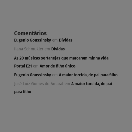
Comentários
Eugenio Goussinsky
em
Dívidas
Ilana Schmukler
em
Dívidas
As 20 músicas sertanejas que marcaram minha vida –
Portal E21
em
Amor de filho único
Eugenio Goussinsky
em
A maior torcida, de pai para filho
José Luiz Gomes do Amaral
em
A maior torcida, de pai
para filho