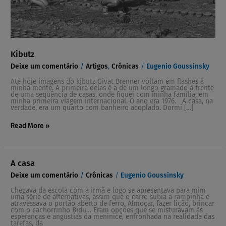
Kibutz
Deixe um comentário
/
Artigos
,
Crônicas
/
Eugenio Goussinsky
Até hoje imagens do kibutz Givat Brenner voltam em flashes à
minha mente. A primeira delas é a de um longo gramado à frente
de uma sequência de casas, onde fiquei com minha família, em
minha primeira viagem internacional. O ano era 1976. A casa, na
verdade, era um quarto com banheiro acoplado. Dormi […]
Read More »
A
A casa
casa
Deixe um comentário
/
Crônicas
/
Eugenio Goussinsky
Chegava da escola com a irmã e logo se apresentava para mim
uma série de alternativas, assim que o carro subia a rampinha e
atravessava o portão aberto de ferro. Almoçar, fazer lição, brincar
com o cachorrinho Bidu… Eram opções que se misturavam às
esperanças e angústias da meninice, enfronhada na realidade das
tarefas, da