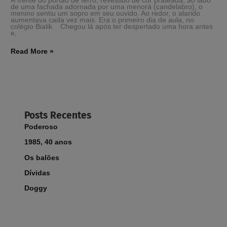
À frente do portão de ferro, revestido de cor prateada, ao lado
de uma fachada adornada por uma menorá (candelabro), o
menino sentiu um sopro em seu ouvido. Ao redor, o alarido
aumentava cada vez mais. Era o primeiro dia de aula, no
colégio Bialik. Chegou lá após ter despertado uma hora antes
e,
Read More »
Posts Recentes
Poderoso
1985, 40 anos
Os balões
Dívidas
Doggy