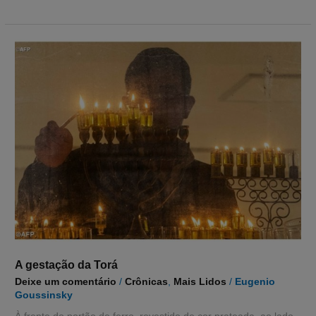
A
gestação
da
Torá
A gestação da Torá
Deixe um comentário
/
Crônicas
,
Mais Lidos
/
Eugenio
Goussinsky