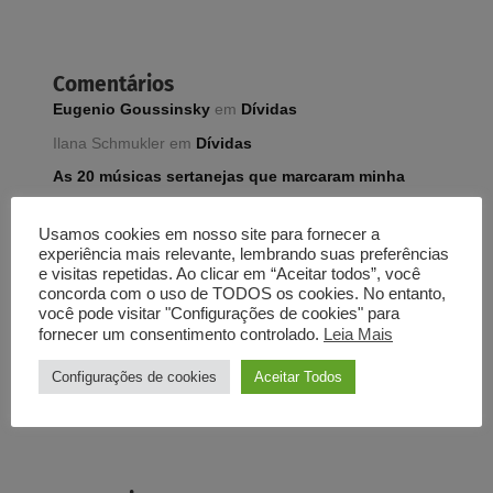
Comentários
Eugenio Goussinsky
em
Dívidas
Ilana Schmukler
em
Dívidas
As 20 músicas sertanejas que marcaram minha
vida – Portal E21
em
Amor de filho único
Usamos cookies em nosso site para fornecer a
Eugenio Goussinsky
em
A maior torcida, de pai
experiência mais relevante, lembrando suas preferências
para filho
e visitas repetidas. Ao clicar em “Aceitar todos”, você
concorda com o uso de TODOS os cookies. No entanto,
José Luiz Gomes do Amaral
em
A maior torcida, de
você pode visitar "Configurações de cookies" para
pai para filho
fornecer um consentimento controlado.
Leia Mais
Configurações de cookies
Aceitar Todos