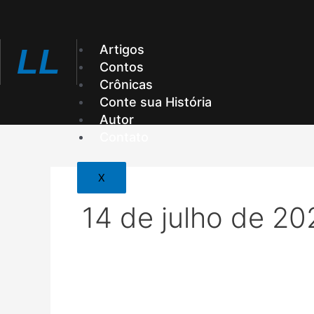
Ir
para
o
Artigos
LL
conteúdo
Contos
Crônicas
Conte sua História
Autor
Contato
X
14 de julho de 20