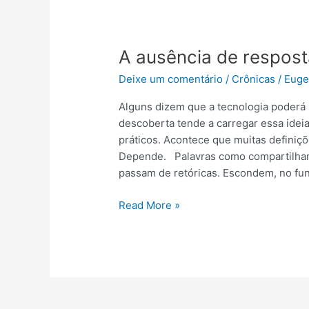
A
ausência
A ausência de respos
de
respostas
Deixe um comentário
/
Crônicas
/
Euge
no
WhatsApp
Alguns dizem que a tecnologia poderá
descoberta tende a carregar essa idei
práticos. Acontece que muitas definiçõ
Depende. Palavras como compartilhame
passam de retóricas. Escondem, no fu
Read More »