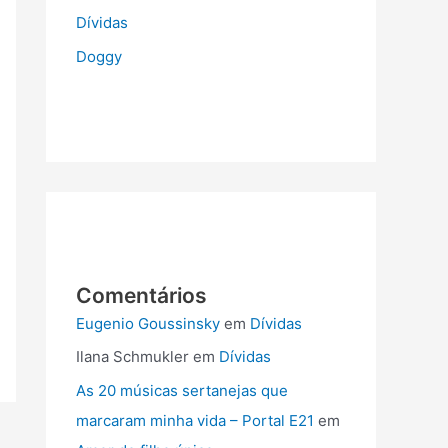
e
Dívidas
Doggy
b
o
o
k
Comentários
Eugenio Goussinsky
em
Dívidas
Ilana Schmukler
em
Dívidas
As 20 músicas sertanejas que
marcaram minha vida – Portal E21
em