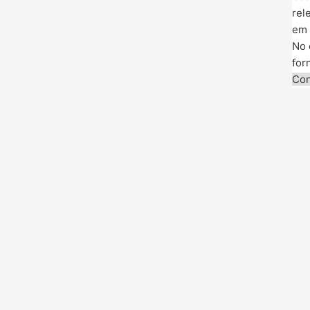
rel
em 
No 
for
Con