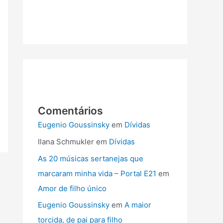
e
b
o
o
k
Comentários
Eugenio Goussinsky
em
Dívidas
Ilana Schmukler
em
Dívidas
As 20 músicas sertanejas que
marcaram minha vida – Portal E21
em
Amor de filho único
Eugenio Goussinsky
em
A maior
torcida, de pai para filho