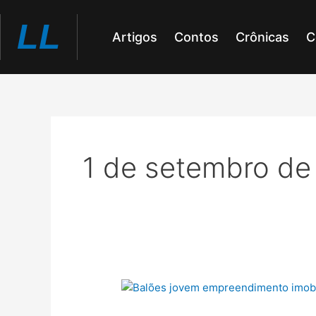
Ir
LL
para
Artigos
Contos
Crônicas
C
o
conteúdo
1 de setembro de
Os
balões