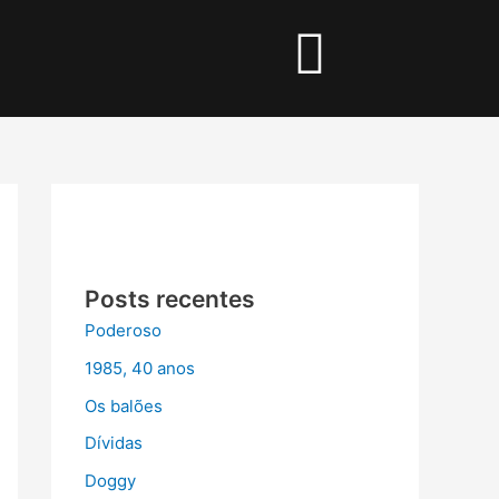
I
c
o
n
-
Posts recentes
f
Poderoso
a
1985, 40 anos
Os balões
c
Dívidas
Doggy