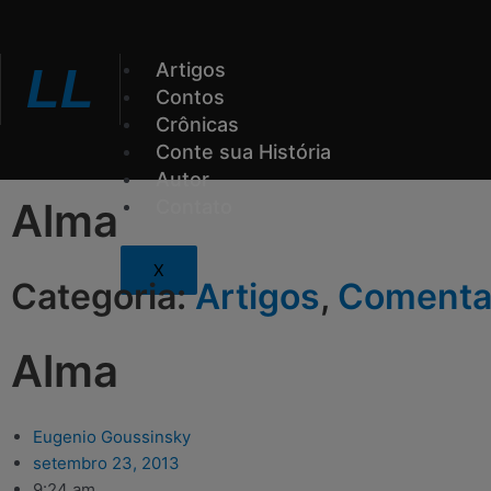
Ir
para
o
Artigos
LL
conteúdo
Contos
Crônicas
Conte sua História
Autor
Alma
Contato
X
Categoria:
Artigos
,
Comenta
Alma
Eugenio Goussinsky
setembro 23, 2013
9:24 am