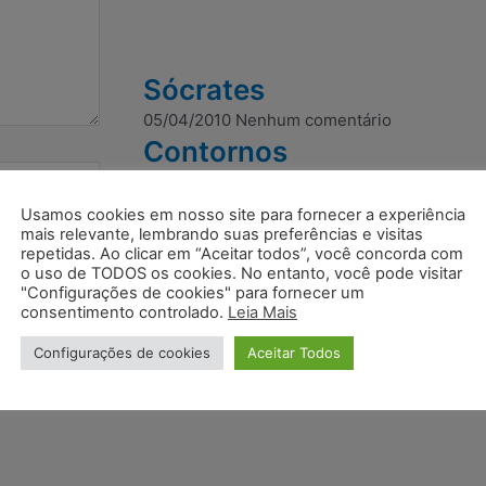
Sócrates
05/04/2010
Nenhum comentário
Contornos
e
05/04/2010
Nenhum comentário
Mundos
Usamos cookies em nosso site para fornecer a experiência
mais relevante, lembrando suas preferências e visitas
05/04/2010
Nenhum comentário
repetidas. Ao clicar em “Aceitar todos”, você concorda com
z que eu
o uso de TODOS os cookies. No entanto, você pode visitar
"Configurações de cookies" para fornecer um
consentimento controlado.
Leia Mais
Configurações de cookies
Aceitar Todos