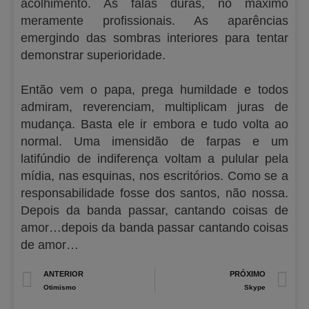
acolhimento. As falas duras, no máximo
meramente profissionais. As aparências
emergindo das sombras interiores para tentar
demonstrar superioridade.
Então vem o papa, prega humildade e todos
admiram, reverenciam, multiplicam juras de
mudança. Basta ele ir embora e tudo volta ao
normal. Uma imensidão de farpas e um
latifúndio de indiferença voltam a pulular pela
mídia, nas esquinas, nos escritórios. Como se a
responsabilidade fosse dos santos, não nossa.
Depois da banda passar, cantando coisas de
amor…depois da banda passar cantando coisas
de amor…
Prev
N
ANTERIOR
PRÓXIMO
Otimismo
Skype