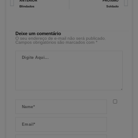
Prev
N
ANTERIOR
PRÓXIMO
Blindados
Soldado
Deixe um comentário
O seu endereço de e-mail não será publicado.
Campos obrigatórios são marcados com
*
Digite
Aqui...
Name*
Email*
Website