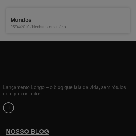
Mundos
05/04/2010
Nenhum comentário
LL
Lançamento Longo – o blog que fala da vida, sem rótulos
nem preconceitos
F
a
c
e
b
o
o
k
NOSSO BLOG
-