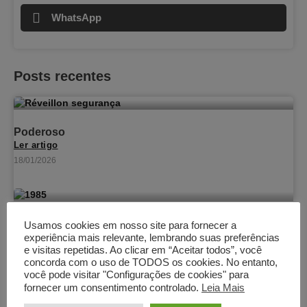
WhatsApp
Posts recentes
Poderoso
Ler artigo
18/01/2026
1985, 40 anos
Usamos cookies em nosso site para fornecer a
Ler artigo
experiência mais relevante, lembrando suas preferências
e visitas repetidas. Ao clicar em “Aceitar todos”, você
01/11/2025
concorda com o uso de TODOS os cookies. No entanto,
você pode visitar "Configurações de cookies" para
fornecer um consentimento controlado.
Leia Mais