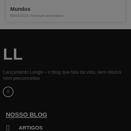
Mundos
05/04/2010
Nenhum comentário
LL
Lançamento Longo – o blog que fala da vida, sem rótulos
nem preconceitos
F
a
c
e
b
o
o
k
NOSSO BLOG
-
f
ARTIGOS