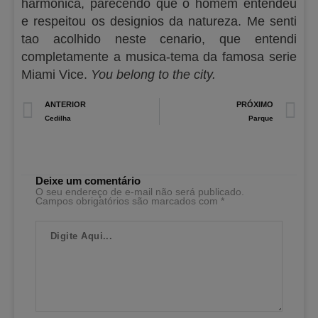
harmonica, parecendo que o homem entendeu
e respeitou os designios da natureza. Me senti
tao acolhido neste cenario, que entendi
completamente a musica-tema da famosa serie
Miami Vice.
You belong to the city.
Prev
N
ANTERIOR
PRÓXIMO
Cedilha
Parque
Deixe um comentário
O seu endereço de e-mail não será publicado.
Campos obrigatórios são marcados com
*
Digite
Aqui...