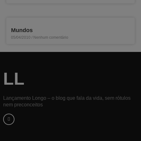
Mundos
05/04/2010
Nenhum comentário
LL
Lançamento Longo – o blog que fala da vida, sem rótulos
nem preconceitos
F
a
c
e
b
o
o
k