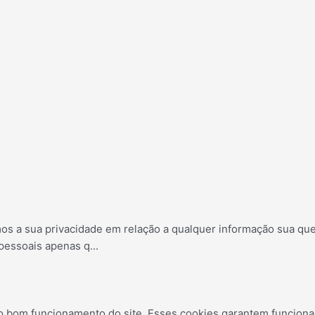
amos a sua privacidade em relação a qualquer informação sua q
 pessoais apenas q
...
o bom funcionamento do site. Esses cookies garantem funcional