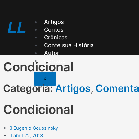
Ir
para
o
Artigos
LL
conteúdo
Contos
Crônicas
Conte sua História
Autor
Contato
Condicional
X
Categoria:
Artigos
,
Comenta
Condicional
Eugenio Goussinsky
abril 22, 2013