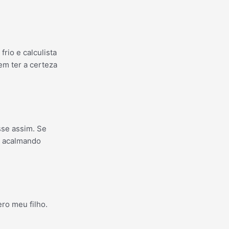
rio e calculista
em ter a certeza
se assim. Se
, acalmando
ero meu filho.