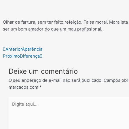
Olhar de fartura, sem ter feito refeição. Falsa moral. Moralist
ser um bom amador do que um mau profissional.
Prev
Next
Anterior
Aparência
Próximo
Diferença
Deixe um comentário
O seu endereço de e-mail não será publicado.
Campos obri
marcados com
*
Digite
aqui...