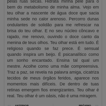
pelas ruas secas. Hidrata minha pele para o
bem do metabolismo de minha alma. Vejo em
teu olhar a nascente de água doce que sacia
minha sede no calor arenoso. Percorro dunas
ondulantes de solidão para me refrescar na
brisa do teu olhar. E no seu núcleo côncavo e
rajado, me renovo, ouvindo o doce canto da
menina de teus olhos. Teu olhar está em tudo. É
religioso quando se faz prece. É sensual
quando inspira um beijo. É psicanalítico como
um sonho encantado. Ensina tal qual um
mestre. Acolhe como uma mãe compreensiva.
Traz a paz, se revela na palavra amiga, cicatriza
tecidos de meus órgãos feridos, aparece nos
momentos mais difíceis. De dentro de tuas
retinas emergem fios energizantes. Teu olhar é
real. Teu olhar é um oásis, não é uma miragem.
Prev
N
ANTERIOR
PRÓXIMO