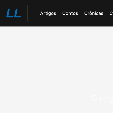
Ir
LL
para
Artigos
Contos
Crônicas
C
o
conteúdo
Categ