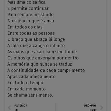
Mas uma coisa fica
E permite continuar
Para sempre insistindo
No silêncio que é amar
Em todos os dias
Entre todas as pessoas
O braço que abraça lá longe
A fala que alcança o infinito
As mãos que acariciam sem toque
Os olhos que enxergam por dentro
A memória que nunca se traduz
A continuidade de cada cumprimento
Após cada afastamento
Em todo o tempo
Em cada momento
Se chama sentimento.
Prev
N
ANTERIOR
PRÓXIMO
Ele
Dupla