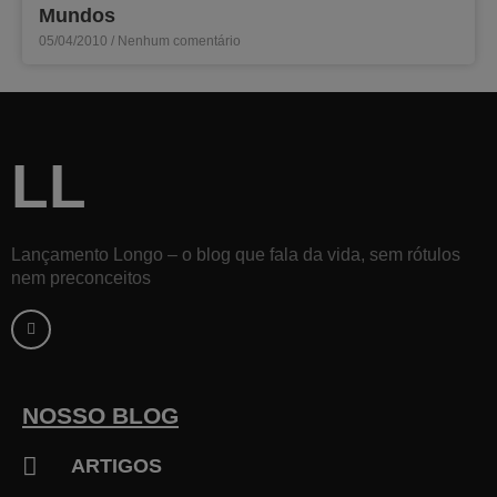
Mundos
05/04/2010
Nenhum comentário
LL
Lançamento Longo – o blog que fala da vida, sem rótulos
nem preconceitos
F
a
c
e
b
o
o
k
NOSSO BLOG
-
f
ARTIGOS