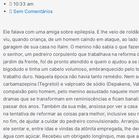
10:33 am
Sem Comentários
Ele falava com uma amiga sobre epilepsia. E lhe veio de roldã
viu, quando criança, de um homem caindo em ataque, ao lado 
garagem de sua casa no Itaim. O menino não sabia o que faze
o senhor, um pedreiro corpulento que trabalhava na reforma 
jardim da frente, foi de pronto atendido e quem o ajudou a se 
bigodudo e tinha um cabelo volumoso, embranquecido pelo t
trabalho duro. Naquela época não havia tanto remédio. Nem se
carbamazepina (Tegretol) e valproato de sódio (Depakene, Val
compaixão pelo homem, pelo menino assustado naquele mom
dramas que se transformam em reminiscências e ficam banali
passar dos anos. Também da sua mãe, ansiosa por ver a casa 
na tentativa de reformar as coisas para melhor, inclusive seu 
no fim, de ajudar a cuidar do pedreiro convulsionado. Arranjo
ele sentar e, entre idas e vindas da atônita empregada, lhe d
água com açúcar. Recebeu um obrigado longínquo, mas que a