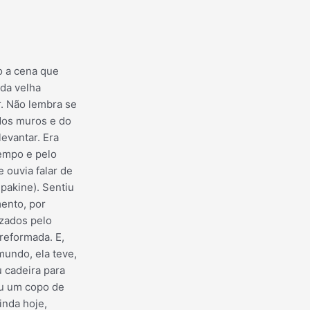
o a cena que
da velha
r. Não lembra se
dos muros e do
levantar. Era
empo e pelo
 ouvia falar de
pakine). Sentiu
ento, por
zados pelo
reformada. E,
mundo, ela teve,
u cadeira para
eu um copo de
inda hoje,