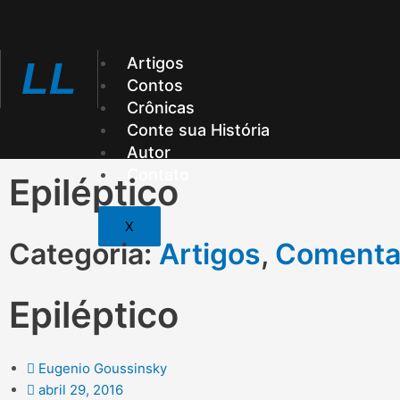
Ir
para
o
Artigos
LL
conteúdo
Contos
Crônicas
Conte sua História
Autor
Contato
Epiléptico
X
Categoria:
Artigos
,
Comenta
Epiléptico
Eugenio Goussinsky
abril 29, 2016