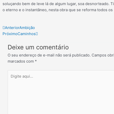
soluçando bem de leve lá de algum lugar, soa desnorteado. T
o eterno e o instantâneo, nesta obra que se reforma todos os 
Prev
Next
Anterior
Ambição
Próximo
Caminhos
Deixe um comentário
O seu endereço de e-mail não será publicado.
Campos obri
marcados com
*
Digite
aqui...