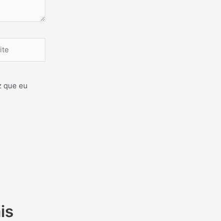
e
z que eu
is