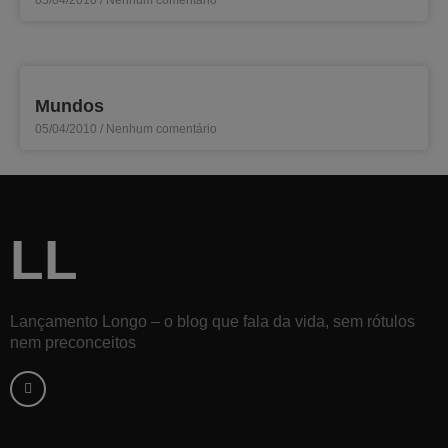
Mundos
05/04/2010
Nenhum comentário
LL
Lançamento Longo – o blog que fala da vida, sem rótulos
nem preconceitos
F
a
c
e
b
o
o