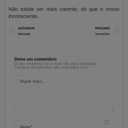
Não existe ser mais carente, do que o nosso
inconsciente.
Prev
N
ANTERIOR
PRÓXIMO
Alienado
Invenções
Deixe um comentário
O seu endereço de e-mail não será publicado.
Campos obrigatórios são marcados com
*
Digite
Aqui...
Name*