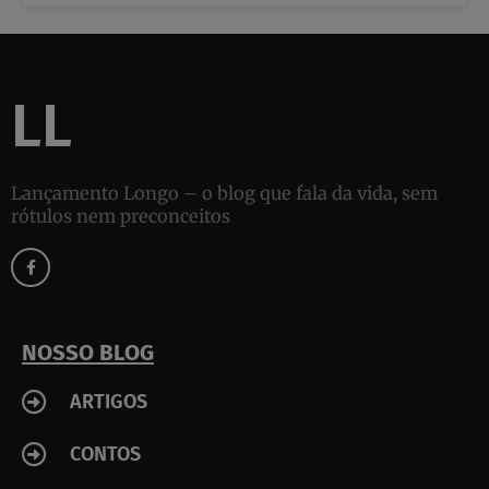
LL
Lançamento Longo – o blog que fala da vida, sem
rótulos nem preconceitos
F
a
c
e
b
o
o
k
NOSSO BLOG
-
f
ARTIGOS
CONTOS