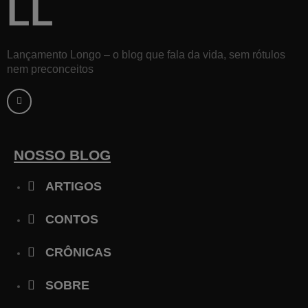
LL
Lançamento Longo – o blog que fala da vida, sem rótulos
nem preconceitos
F
a
c
e
b
o
o
k
NOSSO BLOG
-
f
ARTIGOS
CONTOS
CRÔNICAS
SOBRE