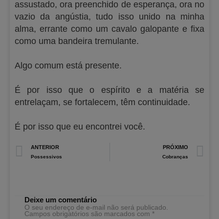
assustado, ora preenchido de esperança, ora no
vazio da angústia, tudo isso unido na minha
alma, errante como um cavalo galopante e fixa
como uma bandeira tremulante.
Algo comum está presente.
É por isso que o espírito e a matéria se
entrelaçam, se fortalecem, têm continuidade.
É por isso que eu encontrei você.
Prev
N
ANTERIOR
PRÓXIMO
Possessivos
Cobranças
Deixe um comentário
O seu endereço de e-mail não será publicado.
Campos obrigatórios são marcados com
*