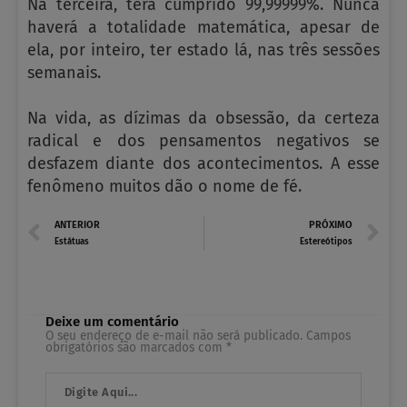
Na terceira, terá cumprido 99,99999%. Nunca
haverá a totalidade matemática, apesar de
ela, por inteiro, ter estado lá, nas três sessões
semanais.
Na vida, as dízimas da obsessão, da certeza
radical e dos pensamentos negativos se
desfazem diante dos acontecimentos. A esse
fenômeno muitos dão o nome de fé.
Prev
N
ANTERIOR
PRÓXIMO
Estátuas
Estereótipos
Deixe um comentário
O seu endereço de e-mail não será publicado.
Campos
obrigatórios são marcados com
*
Digite
Aqui...