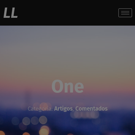
Ir
LL
para
o
conteúdo
One
Categoria:
Artigos
,
Comentados