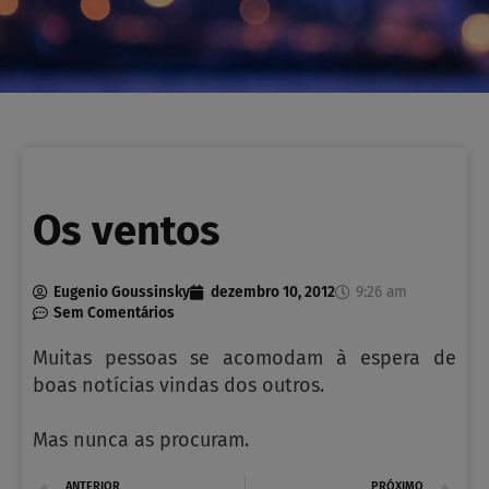
Os ventos
Eugenio Goussinsky
dezembro 10, 2012
9:26 am
Sem Comentários
Muitas pessoas se acomodam à espera de
boas notícias vindas dos outros.
Mas nunca as procuram.
Prev
N
ANTERIOR
PRÓXIMO