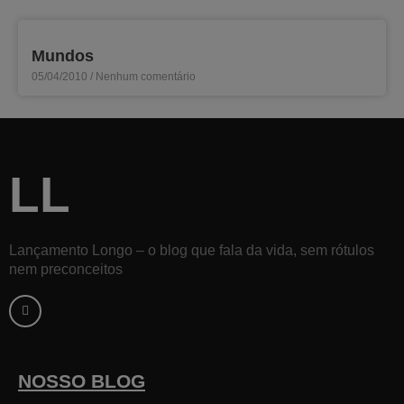
Mundos
05/04/2010
Nenhum comentário
LL
Lançamento Longo – o blog que fala da vida, sem rótulos
nem preconceitos
F
a
c
e
b
o
o
k
NOSSO BLOG
-
f