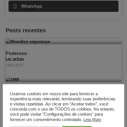
WhatsApp
Posts recentes
Poderoso
Ler artigo
18/01/2026
1985, 40 anos
Usamos cookies em nosso site para fornecer a
Ler artigo
experiência mais relevante, lembrando suas preferências
01/11/2025
e visitas repetidas. Ao clicar em “Aceitar todos”, você
concorda com o uso de TODOS os cookies. No entanto,
você pode visitar "Configurações de cookies" para
fornecer um consentimento controlado.
Leia Mais