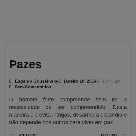
Pazes
Eugenio Goussinsky
janeiro 10, 2014
10:45 am
Sem Comentários
O homem forte compreende sem ter a
necessidade de ser compreendido. Desta
maneira ele evita intrigas, desarma a discórdia e
não depende dos outros para viver em paz.
Prev
N
ANTERIOR
PRÓXIMO