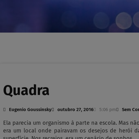
Quadra
Eugenio Goussinsky
outubro 27, 2016
5:06 pm
Sem Co
Ela parecia um organismo à parte na escola. Mas não
era um local onde pairavam os desejos de herói d
superfície. Nos recreios, era um cenário de sonhos.