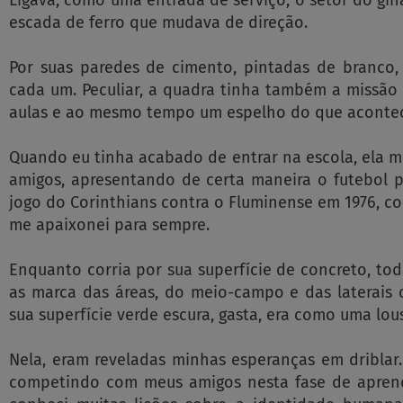
Ligava, como uma entrada de serviço, o setor do gin
escada de ferro que mudava de direção.
Por suas paredes de cimento, pintadas de branco
cada um. Peculiar, a quadra tinha também a missão
aulas e ao mesmo tempo um espelho do que aconteci
Quando eu tinha acabado de entrar na escola, ela 
amigos, apresentando de certa maneira o futebol pa
jogo do Corinthians contra o Fluminense em 1976, 
me apaixonei para sempre.
Enquanto corria por sua superfície de concreto, tod
as marca das áreas, do meio-campo e das laterais 
sua superfície verde escura, gasta, era como uma lo
Nela, eram reveladas minhas esperanças em driblar.
competindo com meus amigos nesta fase de aprendi