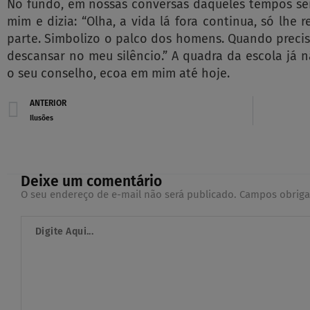
No fundo, em nossas conversas daqueles tempos sem 
mim e dizia: “Olha, a vida lá fora continua, só lhe r
parte. Simbolizo o palco dos homens. Quando precisa
descansar no meu silêncio.” A quadra da escola já n
o seu conselho, ecoa em mim até hoje.
Prev
ANTERIOR
Ilusões
Deixe um comentário
O seu endereço de e-mail não será publicado.
Campos obriga
Digite
Aqui...