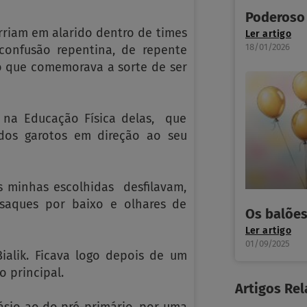
Poderoso
riam em alarido dentro de times
Ler artigo
18/01/2026
confusão repentina, de repente
do que comemorava a sorte de ser
 na Educação Física delas, que
 dos garotos em direção ao seu
as minhas escolhidas desfilavam,
 saques por baixo e olhares de
Os balõe
Ler artigo
01/09/2025
Bialik. Ficava logo depois de um
o principal.
Artigos Re