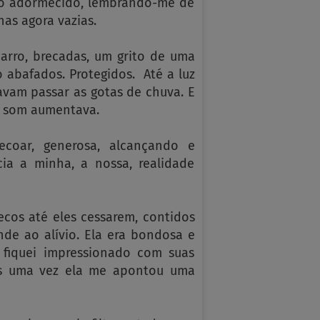
lo adormecido, lembrando-me de
as agora vazias.
carro, brecadas, um grito de uma
 abafados. Protegidos. Até a luz
avam passar as gotas de chuva. E
 o som aumentava.
ecoar, generosa, alcançando e
ia a minha, a nossa, realidade
 ecos até eles cessarem, contidos
de ao alívio. Ela era bondosa e
 fiquei impressionado com suas
is uma vez ela me apontou uma