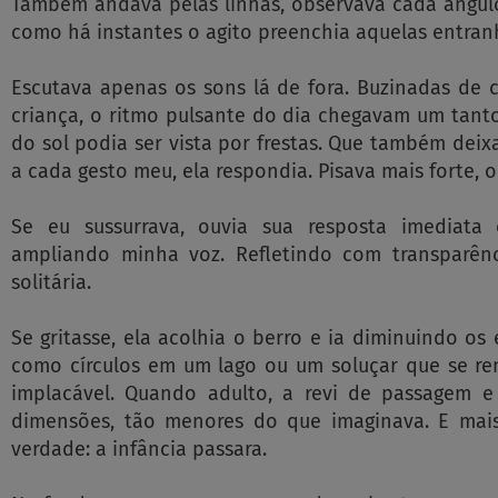
Também andava pelas linhas, observava cada ângu
como há instantes o agito preenchia aquelas entranh
Escutava apenas os sons lá de fora. Buzinadas de 
criança, o ritmo pulsante do dia chegavam um tanto
do sol podia ser vista por frestas. Que também deix
a cada gesto meu, ela respondia. Pisava mais forte,
Se eu sussurrava, ouvia sua resposta imediata 
ampliando minha voz. Refletindo com transparênc
solitária.
Se gritasse, ela acolhia o berro e ia diminuindo os
como círculos em um lago ou um soluçar que se ren
implacável. Quando adulto, a revi de passagem e
dimensões, tão menores do que imaginava. E ma
verdade: a infância passara.