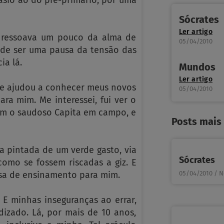
ásio ao do pré-primário, por uma
Sócrates
Ler artigo
, ressoava um pouco da alma de
05/04/2010
 de ser uma pausa da tensão das
a lá.
Mundos
Ler artigo
me ajudou a conhecer meus novos
05/04/2010
ra mim. Me interessei, fui ver o
com o saudoso Capita em campo, e
Posts mais
a pintada de um verde gasto, via
Sócrates
como se fossem riscadas a giz. E
usa de ensinamento para mim.
05/04/2010
N
 E minhas inseguranças ao errar,
zado. Lá, por mais de 10 anos,