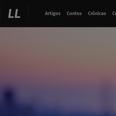
Ir
para
LL
Artigos
Contos
Crônicas
C
o
conteúdo