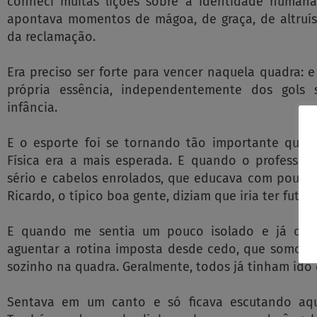
conheci muitas lições sobre a identidade humana,
apontava momentos de mágoa, de graça, de altru
da reclamação.
Era preciso ser forte para vencer naquela quadra: e
própria essência, independentemente dos gols 
infância.
E o esporte foi se tornando tão importante que, 
Física era a mais esperada. E quando o professor
sério e cabelos enrolados, que educava com poucas
Ricardo, o típico boa gente, diziam que iria ter fute
E quando me sentia um pouco isolado e já cans
aguentar a rotina imposta desde cedo, que somos o
sozinho na quadra. Geralmente, todos já tinham ido
Sentava em um canto e só ficava escutando aqu