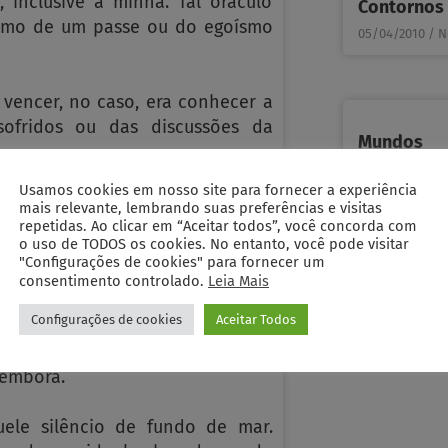
 inclusive a minha. Tal oráculo
Contornos
ísmo de um passe ou do egoísmo
05/04/2010
N
 vencer, no caso, era conhecer a
sofridos ou das discussões da
Mundos
05/04/2010
N
Usamos cookies em nosso site para fornecer a experiência
a cada dia, a aula de Educação
mais relevante, lembrando suas preferências e visitas
 Abelardo, um uruguaio de olhar
repetidas. Ao clicar em “Aceitar todos”, você concorda com
o uso de TODOS os cookies. No entanto, você pode visitar
 palavras, e depois do professor
"Configurações de cookies" para fornecer um
bol, então…
consentimento controlado.
Leia Mais
Configurações de cookies
Aceitar Todos
ado de ter de seguir regras e
brigados a seguir, ousava entrar
 embora.
ele silêncio de fundo de mar.