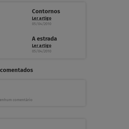
Contornos
Ler artigo
05/04/2010
A estrada
Ler artigo
05/04/2010
 comentados
enhum comentário