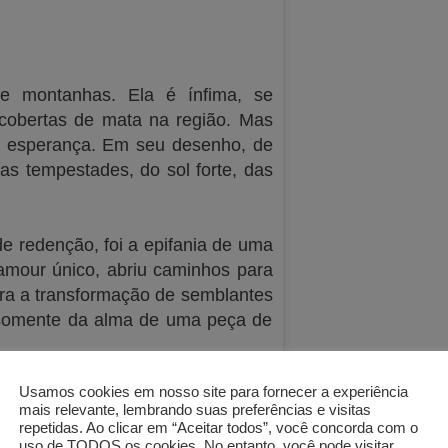
 montanhas. Ela é ínfima, se
obertas de mata na região. Mas
na esperança. Em seu desenho, de
as tempestades, do sol forte, das
de redenção, foi a epifania de uma
lamour único, abriu caminhos para
ara a transformação de semblantes
s somente da alma de uma peça de
Usamos cookies em nosso site para fornecer a experiência
 cada homem que um dia resolve
mais relevante, lembrando suas preferências e visitas
repetidas. Ao clicar em “Aceitar todos”, você concorda com o
uso de TODOS os cookies. No entanto, você pode visitar