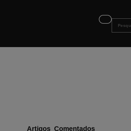
Redenção
ategoria:
Artigos
,
Comentados