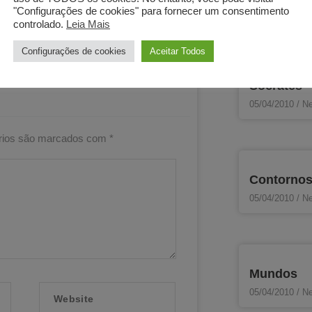
"Configurações de cookies" para fornecer um consentimento
controlado.
Leia Mais
Next
PRÓXIMO
Configurações de cookies
Aceitar Todos
Morada
Sócrates
05/04/2010
Ne
rios são marcados com
*
Contorno
05/04/2010
Ne
Mundos
Website
05/04/2010
Ne