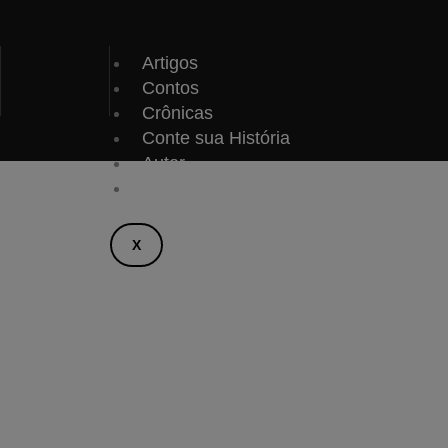
Ir
para
o
LL
Artigos
conteúdo
Contos
Crônicas
Conte sua História
Autor
Contato
X
C