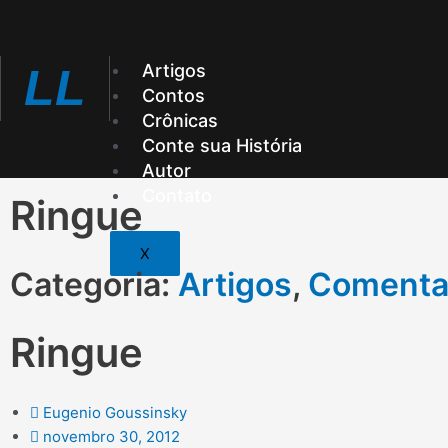
Ir
para
o
Artigos
LL
conteúdo
Contos
Crônicas
Conte sua História
Autor
Contato
Ringue
X
Categoria:
Artigos
,
Comenta
Ringue
Eugenio Goussinsky
novembro 30, 2012