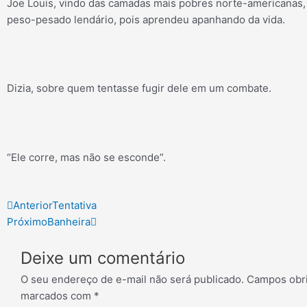
Joe Louis, vindo das camadas mais pobres norte-americanas,
peso-pesado lendário, pois aprendeu apanhando da vida.
Dizia, sobre quem tentasse fugir dele em um combate.
“Ele corre, mas não se esconde”.
Prev
Next
Anterior
Tentativa
Próximo
Banheira
Deixe um comentário
O seu endereço de e-mail não será publicado.
Campos obri
marcados com
*