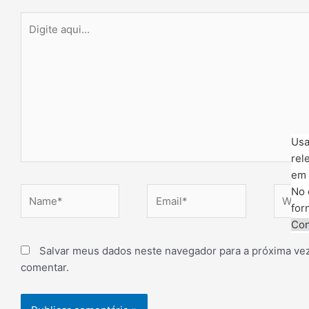
Digite
aqui...
Usa
rel
em 
No 
Name*
Email*
Websit
for
Con
Salvar meus dados neste navegador para a próxima ve
comentar.