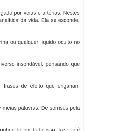
ado por veias e artérias. Nestes
nalítica da vida. Ela se esconde,
rina ou qualquer líquido oculto no
niverso insondável, pensando que
por frases de efeito que enganam
 meias palavras. De sorrisos pela
onhecido por tudo isso, fazer até