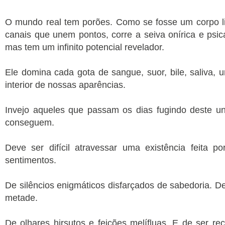
O mundo real tem porões. Como se fosse um corpo lig
canais que unem pontos, corre a seiva onírica e psica
mas tem um infinito potencial revelador.
Ele domina cada gota de sangue, suor, bile, saliva, u
interior de nossas aparências.
Invejo aqueles que passam os dias fugindo deste u
conseguem.
Deve ser difícil atravessar uma existência feita 
sentimentos.
De silêncios enigmáticos disfarçados de sabedoria. De
metade.
De olhares hirsutos e feições melífluas. E de ser rec