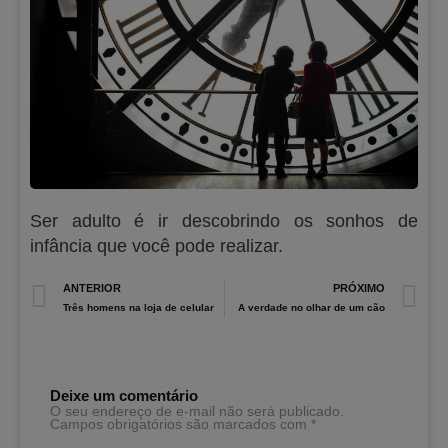
Ser adulto é ir descobrindo os sonhos de
infância que você pode realizar.
Prev
N
ANTERIOR
PRÓXIMO
Três homens na loja de celular
A verdade no olhar de um cão
Deixe um comentário
O seu endereço de e-mail não será publicado.
Campos obrigatórios são marcados com
*