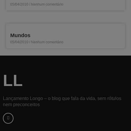
05/04/2010
Nenhum comentário
Mundos
05/04/2010
Nenhum comentário
LL
Lançamento Longo – o blog que fala da vida, sem rótulos
nem preconceitos
F
a
c
e
b
o