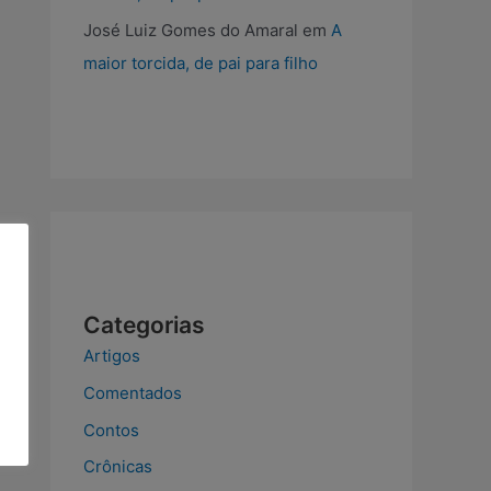
José Luiz Gomes do Amaral
em
A
maior torcida, de pai para filho
Categorias
Artigos
Comentados
Contos
Crônicas