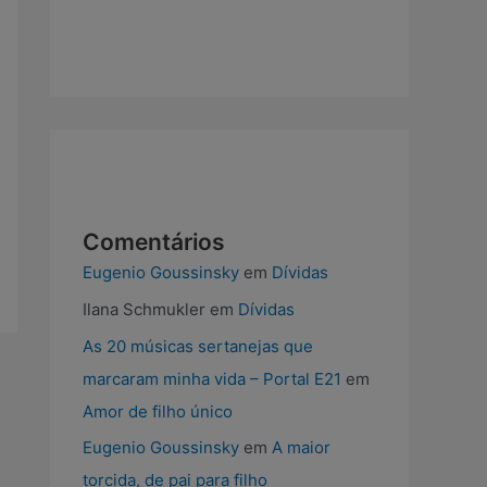
e
b
o
o
k
Comentários
Eugenio Goussinsky
em
Dívidas
Ilana Schmukler
em
Dívidas
As 20 músicas sertanejas que
marcaram minha vida – Portal E21
em
Amor de filho único
Eugenio Goussinsky
em
A maior
torcida, de pai para filho