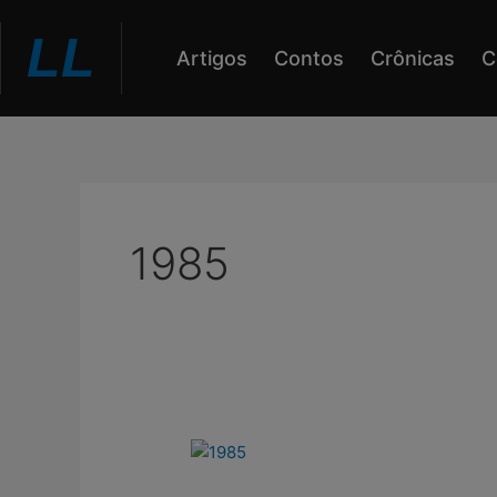
Ir
LL
para
Artigos
Contos
Crônicas
C
o
conteúdo
1985
1985,
40