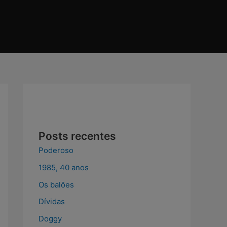
I
c
o
n
-
Posts recentes
f
Poderoso
a
1985, 40 anos
Os balões
c
Dívidas
Doggy