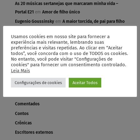
As 20 músicas sertanejas que marcaram minha vida –
Portal E21
em
Amor de filho único
Eugenio Goussinsky
em
A maior torcida, de pai para filho
José Luiz Gomes do Amaral
em
A maior torcida, de pai
Usamos cookies em nosso site para fornecer a
para filho
experiência mais relevante, lembrando suas
preferências e visitas repetidas. Ao clicar em “Aceitar
todos”, você concorda com o uso de TODOS os cookies.
No entanto, você pode visitar "Configurações de
cookies" para fornecer um consentimento controlado.
Leia Mais
Configurações de cookies
Aceitar Todos
Categorias
Artigos
Comentados
Contos
Crônicas
Escritores externos