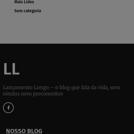
Mais Lidos
Sem categoria
LL
Lançamento Longo – o blog que fala da vida, sem
rótulos nem preconceitos
F
a
c
e
b
o
o
k
NOSSO BLOG
-