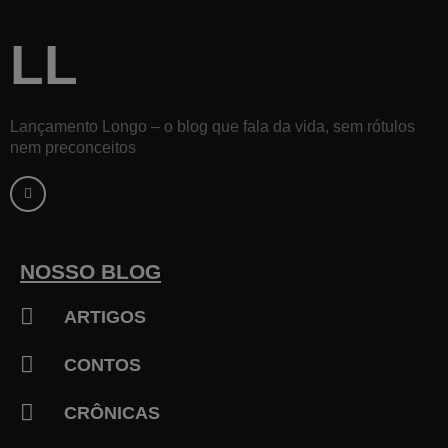
LL
Lançamento Longo – o blog que fala da vida, sem rótulos
nem preconceitos
F
a
c
e
b
o
o
k
NOSSO BLOG
-
f
ARTIGOS
CONTOS
CRÔNICAS