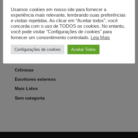
Usamos cookies em nosso site para fornecer a
experiência mais relevante, lembrando suas preferências
e visitas repetidas. Ao clicar em “Aceitar todos”, você
concorda com o uso de TODOS os cookies. No entanto,
você pode visitar "Configurações de cookies" para
Categorias
fornecer um consentimento controlado.
Leia Mais
Artigos
Configurações de cookies
Aceitar Todos
Comentados
Contos
Crônicas
Escritores externos
Mais Lidos
Sem categoria