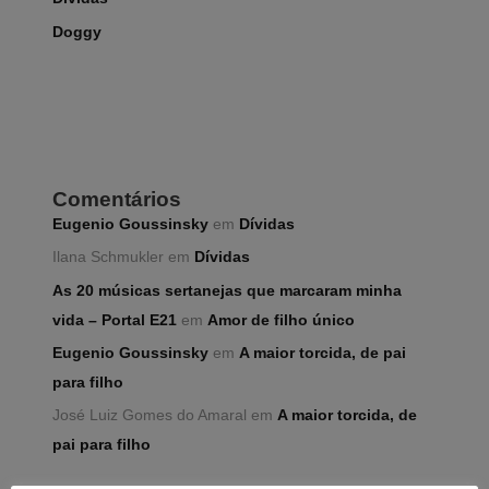
Doggy
Comentários
Eugenio Goussinsky
em
Dívidas
Ilana Schmukler
em
Dívidas
As 20 músicas sertanejas que marcaram minha
vida – Portal E21
em
Amor de filho único
Eugenio Goussinsky
em
A maior torcida, de pai
para filho
José Luiz Gomes do Amaral
em
A maior torcida, de
pai para filho