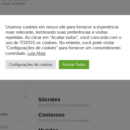
s seus sonhos
Next
PRÓXIMO
Ambições
Usamos cookies em nosso site para fornecer a experiência
mais relevante, lembrando suas preferências e visitas
repetidas. Ao clicar em “Aceitar todos”, você concorda com o
rios são
uso de TODOS os cookies. No entanto, você pode visitar
"Configurações de cookies" para fornecer um consentimento
controlado.
Leia Mais
Configurações de cookies
Aceitar Todos
Sócrates
05/04/2010
Nenhum comentário
Contornos
05/04/2010
Nenhum comentário
e Eu