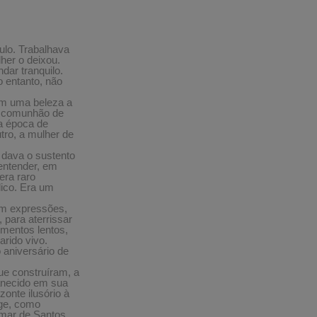
ulo. Trabalhava
her o deixou.
dar tranquilo.
o entanto, não
om uma beleza a
ma comunhão de
a época de
tro, a mulher de
 dava o sustento
entender, em
era raro
lico. Era um
Sem expressões,
 para aterrissar
imentos lentos,
arido vivo.
 aniversário de
ue construíram, a
vanecido em sua
onte ilusório à
nge, como
 mar de Santos.