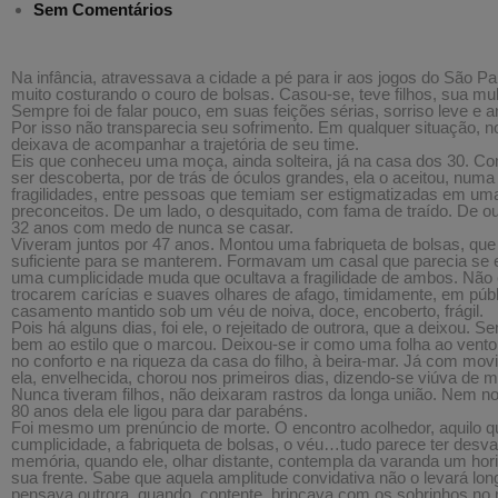
Sem Comentários
Na infância, atravessava a cidade a pé para ir aos jogos do São Pa
muito costurando o couro de bolsas. Casou-se, teve filhos, sua mul
Sempre foi de falar pouco, em suas feições sérias, sorriso leve e an
Por isso não transparecia seu sofrimento. Em qualquer situação, n
deixava de acompanhar a trajetória de seu time.
Eis que conheceu uma moça, ainda solteira, já na casa dos 30. C
ser descoberta, por de trás de óculos grandes, ela o aceitou, nu
fragilidades, entre pessoas que temiam ser estigmatizadas em um
preconceitos. De um lado, o desquitado, com fama de traído. De ou
32 anos com medo de nunca se casar.
Viveram juntos por 47 anos. Montou uma fabriqueta de bolsas, que
suficiente para se manterem. Formavam um casal que parecia se 
uma cumplicidade muda que ocultava a fragilidade de ambos. Não 
trocarem carícias e suaves olhares de afago, timidamente, em púb
casamento mantido sob um véu de noiva, doce, encoberto, frágil.
Pois há alguns dias, foi ele, o rejeitado de outrora, que a deixou. 
bem ao estilo que o marcou. Deixou-se ir como uma folha ao vento,
no conforto e na riqueza da casa do filho, à beira-mar. Já com mov
ela, envelhecida, chorou nos primeiros dias, dizendo-se viúva de m
Nunca tiveram filhos, não deixaram rastros da longa união. Nem no
80 anos dela ele ligou para dar parabéns.
Foi mesmo um prenúncio de morte. O encontro acolhedor, aquilo q
cumplicidade, a fabriqueta de bolsas, o véu…tudo parece ter des
memória, quando ele, olhar distante, contempla da varanda um horiz
sua frente. Sabe que aquela amplitude convidativa não o levará lo
pensava outrora, quando, contente, brincava com os sobrinhos no