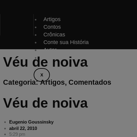
Ir
para
o
LL
Artigos
conteúdo
Contos
Crônicas
Conte sua História
Autor
Véu de noiva
Contato
X
Categoria:
Artigos
,
Comentados
Véu de noiva
Eugenio Goussinsky
abril 22, 2010
5:29 pm