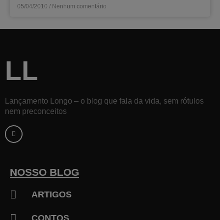
05/04/2010
Nenhum comentário
LL
Lançamento Longo – o blog que fala da vida, sem rótulos
nem preconceitos
F
a
c
e
b
o
o
k
NOSSO BLOG
-
f
ARTIGOS
CONTOS