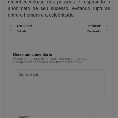
reconhecendo-se nas pessoas e respirando o
anonimato de seu sucesso, evitando rupturas
entre o homem e a celebridade.
Prev
N
ANTERIOR
PRÓXIMO
Suicida
Dominador
Deixe um comentário
O seu endereço de e-mail não será publicado.
Campos obrigatórios são marcados com
*
Digite
Aqui...
Name*