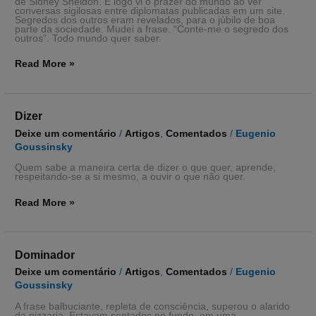
de Sidney Sheldon. E logo vi o prazer do mundo ao ver
conversas sigilosas entre diplomatas publicadas em um site.
Segredos dos outros eram revelados, para o júbilo de boa
parte da sociedade. Mudei a frase. “Conte-me o segredo dos
outros”. Todo mundo quer saber.
Read More »
Dizer
Dizer
Deixe um comentário
/
Artigos
,
Comentados
/
Eugenio
Goussinsky
Quem sabe a maneira certa de dizer o que quer, aprende,
respeitando-se a si mesmo, a ouvir o que não quer.
Read More »
Dominador
Dominador
Deixe um comentário
/
Artigos
,
Comentados
/
Eugenio
Goussinsky
A frase balbuciante, repleta de consciência, superou o alarido
da pizzaria. Estavam sentados no fundo, em uma