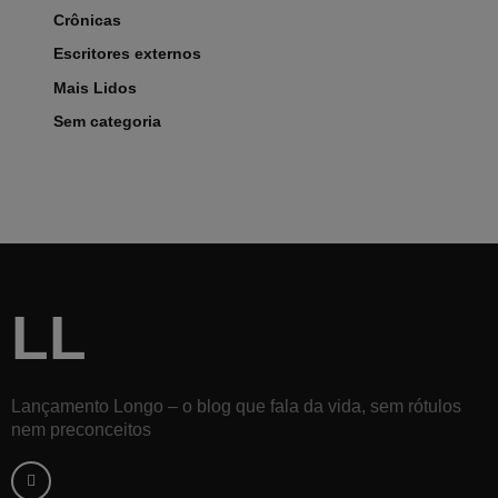
Crônicas
Escritores externos
Mais Lidos
Sem categoria
LL
Lançamento Longo – o blog que fala da vida, sem rótulos
nem preconceitos
F
a
c
e