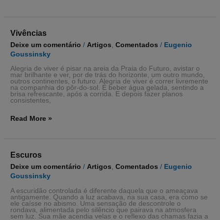
Vivências
Vivências
Deixe um comentário
/
Artigos
,
Comentados
/
Eugenio
Goussinsky
Alegria de viver é pisar na areia da Praia do Futuro, avistar o
mar brilhante e ver, por de trás do horizonte, um outro mundo,
outros continentes, o futuro. Alegria de viver é correr livremente
na companhia do pôr-do-sol. É beber água gelada, sentindo a
brisa refrescante, após a corrida. E depois fazer planos
consistentes,
Read More »
Escuros
Escuros
Deixe um comentário
/
Artigos
,
Comentados
/
Eugenio
Goussinsky
A escuridão controlada é diferente daquela que o ameaçava
antigamente. Quando a luz acabava, na sua casa, era como se
ele caísse no abismo. Uma sensação de descontrole o
rondava, alimentada pelo silêncio que pairava na atmosfera
sem luz. Sua mãe acendia velas e o reflexo das chamas fazia a