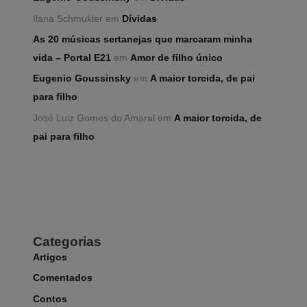
Ilana Schmukler
em
Dívidas
As 20 músicas sertanejas que marcaram minha
vida – Portal E21
em
Amor de filho único
Eugenio Goussinsky
em
A maior torcida, de pai
para filho
José Luiz Gomes do Amaral
em
A maior torcida, de
pai para filho
Categorias
Artigos
Comentados
Contos