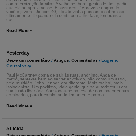
confraternização familiar. A velha senhora, gestos lentos, pediu
que ele se aproximasse. E sussurrou: “Aproveite enquanto
você é jovem”. Já com 40, ele até vinha pensando sobre isso
ultimamente. E quando ela continuou a lhe falar, lembrando
que
Read More »
Yesterday
Yesterday
Deixe um comentário
/
Artigos
,
Comentados
/
Eugenio
Goussinsky
Paul McCartney gosta de sair às ruas, anônimo. Anda de
metrô, sente-se bem ao se ver envolvido, não como um astro,
pela multidão. John Lennon era diferente. Mais radical, mais
isolacionista. Um pacifista, ídolo genial que se autodestruiu em
sua ilusão libertária. Aprisionou-se na tese de dominador contra
dominados, para ir caminhando lentamente para a
Read More »
Suicida
Suicida
Deixe um comentário
/
Artigos
,
Comentados
/
Eugenio