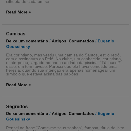
silhueta de cada um se
Read More »
Camisas
Camisas
Deixe um comentário
/
Artigos
,
Comentados
/
Eugenio
Goussinsky
Era corintiano, mas vestiu uma camisa do Santos, estilo retrô,
com a assinatura do Pelé. No clube, um conhecido, corintiano,
o interpelou, largado no banco ao lado da piscina. “Tá louco?”,
disse, em tom raivoso. Parecia que ele havia cometido uma
heresia, quando sua intenção era apenas homenagear um
símbolo que estava acima das paixões
Read More »
Segredos
Segredos
Deixe um comentário
/
Artigos
,
Comentados
/
Eugenio
Goussinsky
Pensei na frase “Conte-me seus sonhos”, famosa, título de livro