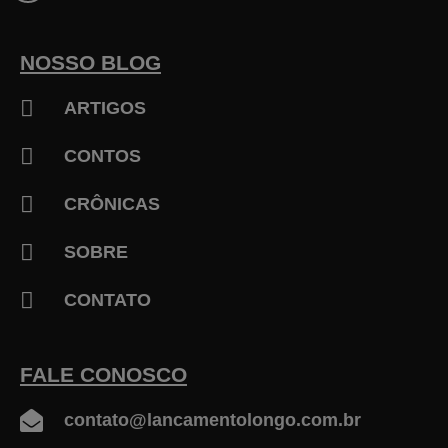
b
o
o
k
NOSSO BLOG
-
f
ARTIGOS
CONTOS
CRÔNICAS
SOBRE
CONTATO
FALE CONOSCO
contato@lancamentolongo.com.br