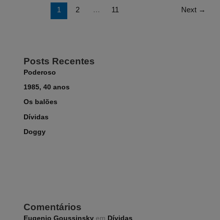
1
2
…
11
Next
→
Posts Recentes
Poderoso
1985, 40 anos
Os balões
Dívidas
Doggy
Comentários
Eugenio Goussinsky
em
Dívidas