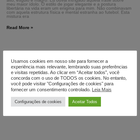
alto, esguio e magro. Eu ouvia intrigado aquela frase sobre
meu maior ídolo. O estilo de jogar elegante e a postura
libertária na vida eram um enigma para mim. Não combinavam
com aquela estrutura física e mental estranha ao futebol. Esta
mistura era
Read More »
Usamos cookies em nosso site para fornecer a
Posts Recentes
experiência mais relevante, lembrando suas preferências
e visitas repetidas. Ao clicar em “Aceitar todos”, você
Poderoso
concorda com o uso de TODOS os cookies. No entanto,
você pode visitar "Configurações de cookies" para
1985, 40 anos
fornecer um consentimento controlado.
Leia Mais
Os balões
Configurações de cookies
Aceitar Todos
Dívidas
Doggy