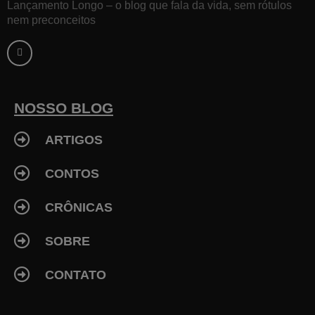
Lançamento Longo – o blog que fala da vida, sem rótulos
nem preconceitos
F
a
c
e
b
o
o
k
NOSSO BLOG
-
f
ARTIGOS
CONTOS
CRÔNICAS
SOBRE
CONTATO