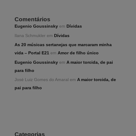
Comentários
Eugenio Goussinsky
em
Dívidas
Ilana Schmukler
em
Dívidas
As 20 músicas sertanejas que marcaram minha
vida – Portal E21
em
Amor de filho único
Eugenio Goussinsky
em
A maior torcida, de pai
para filho
José Luiz Gomes do Amaral
em
A maior torcida, de
pai para filho
Categorias