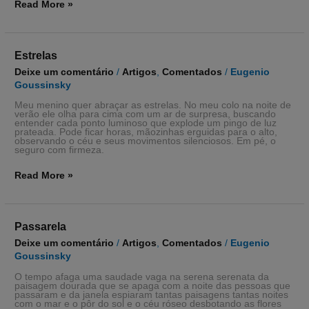
Read More »
Estrelas
Estrelas
Deixe um comentário
/
Artigos
,
Comentados
/
Eugenio
Goussinsky
Meu menino quer abraçar as estrelas. No meu colo na noite de
verão ele olha para cima com um ar de surpresa, buscando
entender cada ponto luminoso que explode um pingo de luz
prateada. Pode ficar horas, mãozinhas erguidas para o alto,
observando o céu e seus movimentos silenciosos. Em pé, o
seguro com firmeza.
Read More »
Passarela
Passarela
Deixe um comentário
/
Artigos
,
Comentados
/
Eugenio
Goussinsky
O tempo afaga uma saudade vaga na serena serenata da
paisagem dourada que se apaga com a noite das pessoas que
passaram e da janela espiaram tantas paisagens tantas noites
com o mar e o pôr do sol e o céu róseo desbotando as flores