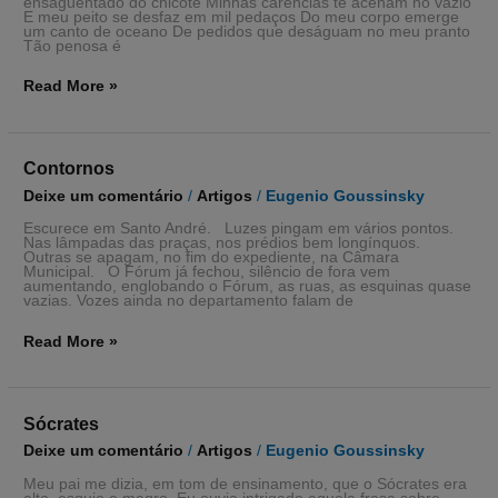
ensaguentado do chicote Minhas carências te acenam no vazio
E meu peito se desfaz em mil pedaços Do meu corpo emerge
um canto de oceano De pedidos que deságuam no meu pranto
Tão penosa é
Read More »
Contornos
Contornos
Deixe um comentário
/
Artigos
/
Eugenio Goussinsky
Escurece em Santo André. Luzes pingam em vários pontos.
Nas lâmpadas das praças, nos prédios bem longínquos.
Outras se apagam, no fim do expediente, na Câmara
Municipal. O Fórum já fechou, silêncio de fora vem
aumentando, englobando o Fórum, as ruas, as esquinas quase
vazias. Vozes ainda no departamento falam de
Read More »
Sócrates
Sócrates
Deixe um comentário
/
Artigos
/
Eugenio Goussinsky
Meu pai me dizia, em tom de ensinamento, que o Sócrates era