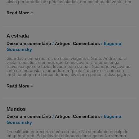
alvas perfumadas de pétalas aladas, em moinhos de vento, em
Read More »
A
A estrada
estrada
Deixe um comentário
/
Artigos
,
Comentados
/
Eugenio
Goussinsky
Guardava em si rastros de suas viagens a Santo André, para
visitar seus tios e primos que lá moravam. Era uma longa
travessia que ele fazia, levado por seu pai. Sua mãe viajava ao
lado do motorista, ajudando-o a “pilotar” o carro. E com sua
irmã, também no banco de trás, dividiam sonhos e divagações
Read More »
Mundos
Mundos
Deixe um comentário
/
Artigos
,
Comentados
/
Eugenio
Goussinsky
Teu silêncio entrecorta o véu da noite No semblante esculpido
em pedra rude As palavras entoadas como gotas No veneno