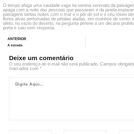
O tempo afaga uma saudade vaga na serena serenata da paisage
apaga com a noite das pessoas que passaram e da janela espiara
paisagens tantas noites com o mar e o pôr do sol e o céu róseo d
flores alvas perfumadas de pétalas aladas, em moinhos de vento,
afeto, no vazio do deserto, na pergunta perene a um decano profeta
porta e saiu sem resposta.
Prev
ANTERIOR
A estrada
Deixe um comentário
O seu endereço de e-mail não será publicado.
Campos obrigató
marcados com
*
Digite
Aqui...
Name*
Email*
Website