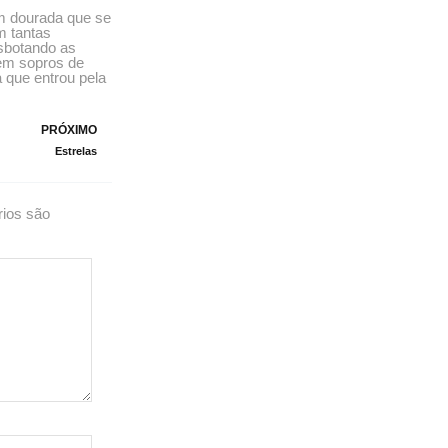
m dourada que se
m tantas
esbotando as
 em sopros de
 que entrou pela
Next
PRÓXIMO
Estrelas
rios são