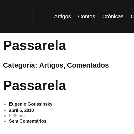
Ir
para
LL
o
Artigos
Contos
Crônicas
C
conteúdo
Passarela
Categoria:
Artigos
,
Comentados
Passarela
Eugenio Goussinsky
abril 5, 2010
5:35 pm
Sem Comentários