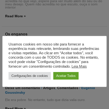
acredita no que vejo, espere para ver muito além do seu ou do
meu desejo. Quem não acredita no que escuto, ouça o som
interior
Read More »
Os
Os enganos
enganos
Deixe um comentário
/
Artigos
,
Comentados
/
Eugenio
Usamos cookies em nosso site para fornecer a
Goussinsky
experiência mais relevante, lembrando suas preferências
Muitos enganam por pensarem demais no ouro. E se enganam
e visitas repetidas. Ao clicar em “Aceitar todos”, você
por pensarem menos no outro.
concorda com o uso de TODOS os cookies. No entanto,
você pode visitar "Configurações de cookies" para
Read More »
fornecer um consentimento controlado.
Leia Mais
Configurações de cookies
Aceitar Todos
Contradição
Contradição
Deixe um comentário
/
Artigos
,
Comentados
/
Eugenio
Goussinsky
Ele era pobre. No entanto, tudo que dizia valia ouro.
Read More »