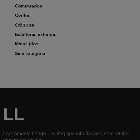
Comentados
Contos
Crônicas
Escritores externos
Mais Lidos
Sem categoria
LL
Lançamento Longo – o blog que fala da vida, sem rótulos
nem preconceitos