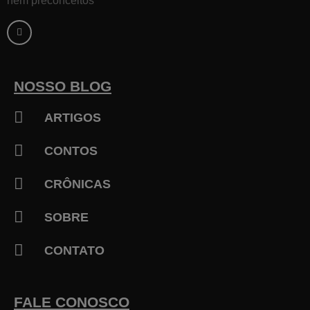
F
a
c
e
b
o
o
k
NOSSO BLOG
-
f
ARTIGOS
CONTOS
CRÔNICAS
SOBRE
CONTATO
FALE CONOSCO