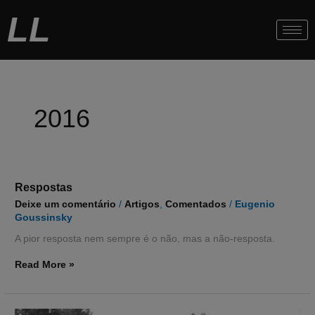
Ir
LL
para
o
conteúdo
2016
Respostas
Respostas
Deixe um comentário
/
Artigos
,
Comentados
/
Eugenio
Goussinsky
A pior resposta nem sempre é o não, mas a não-resposta.
Read More »
Peretz,