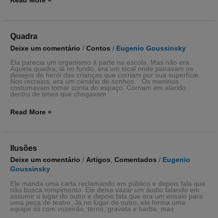
Read More »
Quadra
Quadra
Deixe um comentário
/
Contos
/
Eugenio Goussinsky
Ela parecia um organismo à parte na escola. Mas não era.
Aquela quadra, lá no fundo, era um local onde pairavam os
desejos de herói das crianças que corriam por sua superfície.
Nos recreios, era um cenário de sonhos. Os meninos
costumavam tomar conta do espaço. Corriam em alarido
dentro de times que chegavam
Read More »
Ilusões
Ilusões
Deixe um comentário
/
Artigos
,
Comentados
/
Eugenio
Goussinsky
Ele manda uma carta reclamando em público e depois fala que
não busca rompimento. Ele deixa vazar um áudio falando em
assumir o lugar do outro e depois fala que era um ensaio para
uma peça de teatro. Já no lugar do outro, ele forma uma
equipe só com vozeirão, terno, gravata e barba, mas