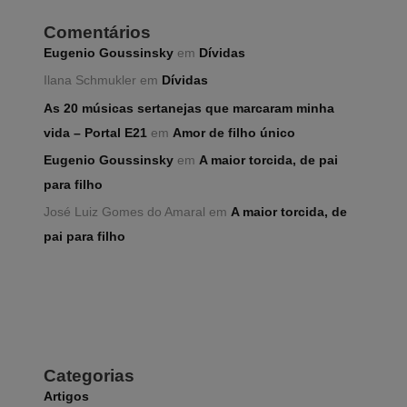
Comentários
Eugenio Goussinsky
em
Dívidas
Ilana Schmukler
em
Dívidas
As 20 músicas sertanejas que marcaram minha
vida – Portal E21
em
Amor de filho único
Eugenio Goussinsky
em
A maior torcida, de pai
para filho
José Luiz Gomes do Amaral
em
A maior torcida, de
pai para filho
Categorias
Artigos