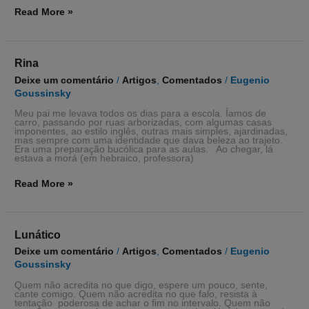
Read More »
Rina
Rina
Deixe um comentário
/
Artigos
,
Comentados
/
Eugenio
Goussinsky
Meu pai me levava todos os dias para a escola. Íamos de
carro, passando por ruas arborizadas, com algumas casas
imponentes, ao estilo inglês, outras mais simples, ajardinadas,
mas sempre com uma identidade que dava beleza ao trajeto.
Era uma preparação bucólica para as aulas. Ao chegar, lá
estava a morá (em hebraico, professora)
Read More »
Lunático
Lunático
Deixe um comentário
/
Artigos
,
Comentados
/
Eugenio
Goussinsky
Quem não acredita no que digo, espere um pouco, sente,
cante comigo. Quem não acredita no que falo, resista à
tentação poderosa de achar o fim no intervalo. Quem não