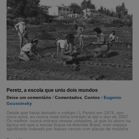
a
escola
que
uniu
dois
mundos
Peretz, a escola que uniu dois mundos
Deixe um comentário
/
Comentados
,
Contos
/
Eugenio
Goussinsky
Desde que havia deixado o colégio I.L Peretz em 1974, aos
cinco anos, eu nunca mais tinha entrado lá até o ano de 2007.
Ou melhor: nunca entrara nessas unidades, já que fui aluno na
época em que a escola ficava na Avenida Brasil, num espaço
ajardinado rodeado por baixas cercas com placas de madeira.