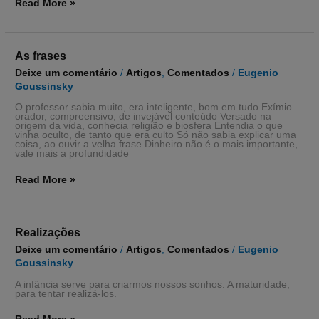
Read More »
As
As frases
frases
Deixe um comentário
/
Artigos
,
Comentados
/
Eugenio
Goussinsky
O professor sabia muito, era inteligente, bom em tudo Exímio
orador, compreensivo, de invejável conteúdo Versado na
origem da vida, conhecia religião e biosfera Entendia o que
vinha oculto, de tanto que era culto Só não sabia explicar uma
coisa, ao ouvir a velha frase Dinheiro não é o mais importante,
vale mais a profundidade
Read More »
Realizações
Realizações
Deixe um comentário
/
Artigos
,
Comentados
/
Eugenio
Goussinsky
A infância serve para criarmos nossos sonhos. A maturidade,
para tentar realizá-los.