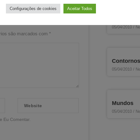
Configurações de cookies
Aceitar Todos
Sócrates
05/04/2010
Ne
rios são marcados com
*
Contorno
05/04/2010
Ne
Website
Mundos
05/04/2010
Ne
e Eu Comentar.