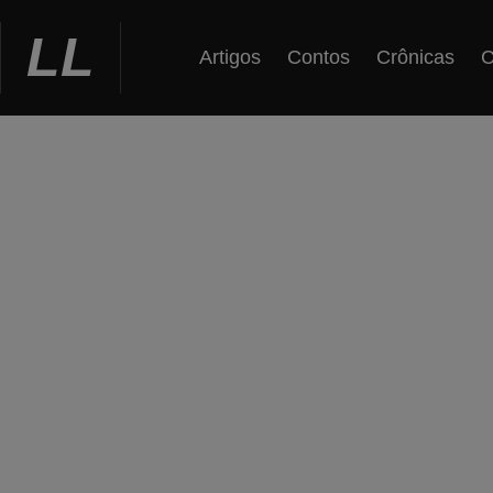
Ir
para
LL
Artigos
Contos
Crônicas
C
o
conteúdo