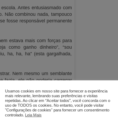
a escola. Antes entusiasmado com
smo. Não combinou nada, tampouco
 se fosse responsável permanente
 nem estava mais com forças para
eja como ganho dinheiro”, “sou
u, ha, ha, ha” (esta gargalhada,
ostrar. Nem mesmo um semblante
 fazia, ele não poderia carregar
lhor.
Usamos cookies em nosso site para fornecer a experiência
mais relevante, lembrando suas preferências e visitas
repetidas. Ao clicar em “Aceitar todos”, você concorda com o
uso de TODOS os cookies. No entanto, você pode visitar
Next
"Configurações de cookies" para fornecer um consentimento
PRÓXIMO
controlado.
Leia Mais
Culpas