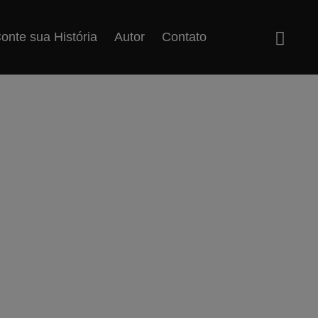
onte sua História
Autor
Contato
Ausente
Categoria:
Artigos
,
Comentados