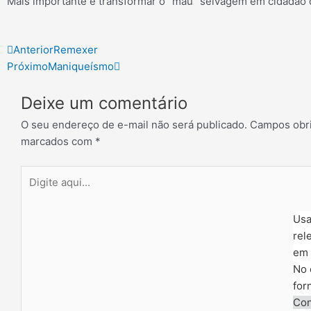
Mais importante é transformar o “mau” selvagem em cidadão
Prev
Next
Anterior
Remexer
Próximo
Maniqueísmo
Deixe um comentário
O seu endereço de e-mail não será publicado.
Campos obri
marcados com
*
Digite
aqui...
Usa
rel
em 
No 
for
Con