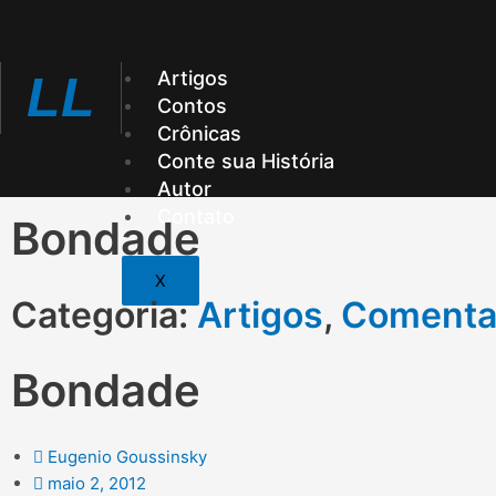
Ir
para
o
Artigos
LL
conteúdo
Contos
Crônicas
Conte sua História
Autor
Contato
Bondade
X
Categoria:
Artigos
,
Comenta
Bondade
Eugenio Goussinsky
maio 2, 2012