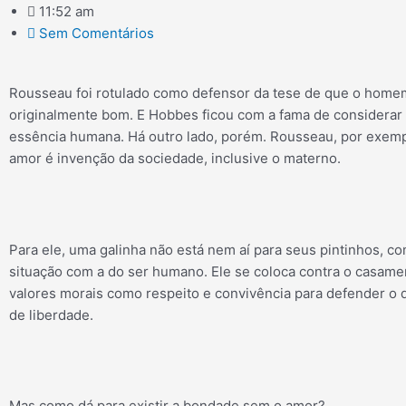
11:52 am
Sem Comentários
Rousseau foi rotulado como defensor da tese de que o home
originalmente bom. E Hobbes ficou com a fama de considerar
essência humana. Há outro lado, porém. Rousseau, por exemp
amor é invenção da sociedade, inclusive o materno.
Para ele, uma galinha não está nem aí para seus pintinhos, c
situação com a do ser humano. Ele se coloca contra o casame
valores morais como respeito e convivência para defender o
de liberdade.
Mas como dá para existir a bondade sem o amor?