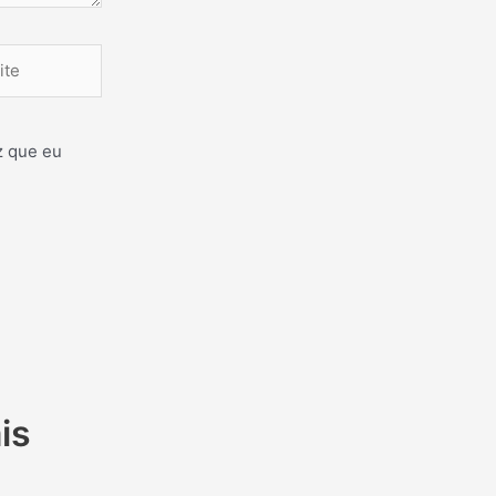
e
z que eu
is