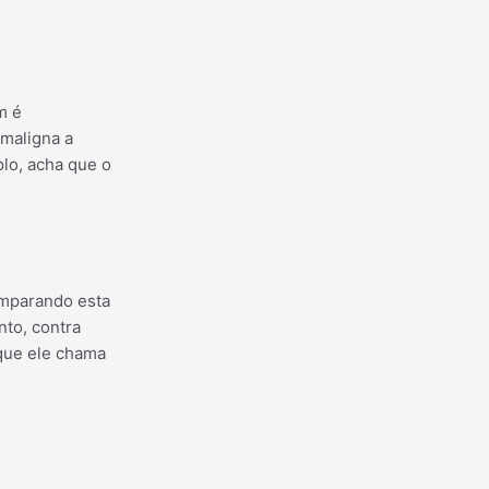
m é
 maligna a
lo, acha que o
omparando esta
nto, contra
 que ele chama