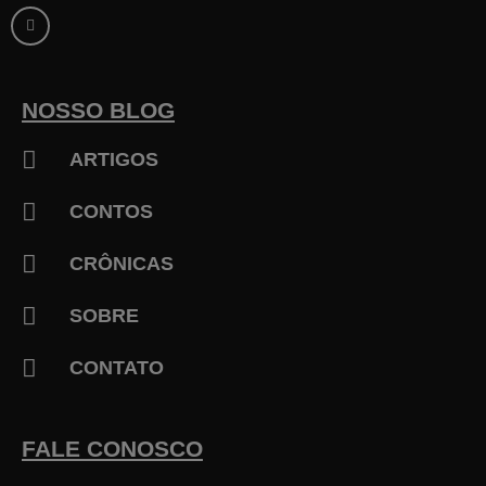
a
c
e
b
o
o
k
NOSSO BLOG
-
f
ARTIGOS
CONTOS
CRÔNICAS
SOBRE
CONTATO
FALE CONOSCO