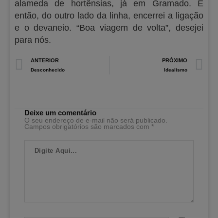
alameda de hortênsias, já em Gramado. E
então, do outro lado da linha, encerrei a ligação
e o devaneio. “Boa viagem de volta”, desejei
para nós.
Prev
N
ANTERIOR
PRÓXIMO
Desconhecido
Idealismo
Deixe um comentário
O seu endereço de e-mail não será publicado.
Campos obrigatórios são marcados com
*
Digite
Aqui...