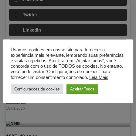
Twitter
LinkedIn
WhatsApp
Usamos cookies em nosso site para fornecer a
experiência mais relevante, lembrando suas preferências
e visitas repetidas. Ao clicar em “Aceitar todos”, você
concorda com o uso de TODOS os cookies. No entanto,
Posts recentes
você pode visitar "Configurações de cookies" para
fornecer um consentimento controlado.
Leia Mais
Configurações de cookies
Aceitar Todos
Poderoso
Ler artigo
18/01/2026