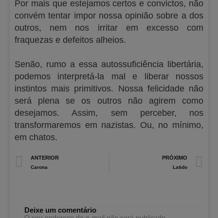
Por mais que estejamos certos e convictos, não
convém tentar impor nossa opinião sobre a dos
outros, nem nos irritar em excesso com
fraquezas e defeitos alheios.
Senão, rumo a essa autossuficiência libertária,
podemos interpretá-la mal e liberar nossos
instintos mais primitivos. Nossa felicidade não
será plena se os outros não agirem como
desejamos. Assim, sem perceber, nos
transformaremos em nazistas. Ou, no mínimo,
em chatos.
Prev
N
ANTERIOR
PRÓXIMO
Carona
Latido
Deixe um comentário
O seu endereço de e-mail não será publicado.