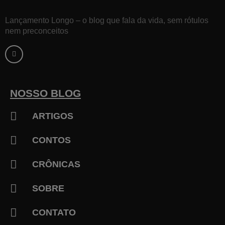
Lançamento Longo – o blog que fala da vida, sem rótulos
nem preconceitos
F
a
c
e
b
o
o
k
NOSSO BLOG
-
f
ARTIGOS
CONTOS
CRÔNICAS
SOBRE
CONTATO