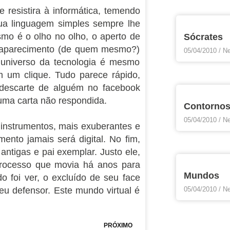
 resistira à informática, temendo
ua linguagem simples sempre lhe
smo é o olho no olho, o aperto de
Sócrates
esaparecimento (de quem mesmo?)
05/04/2010
Ne
O universo da tecnologia é mesmo
um clique. Tudo parece rápido,
m descarte de alguém no facebook
uma carta não respondida.
Contorno
05/04/2010
Ne
instrumentos, mais exuberantes e
ento jamais será digital. No fim,
ntigas e pai exemplar. Justo ele,
processo que movia há anos para
Mundos
 foi ver, o excluído de seu face
eu defensor. Este mundo virtual é
05/04/2010
Ne
Next
PRÓXIMO