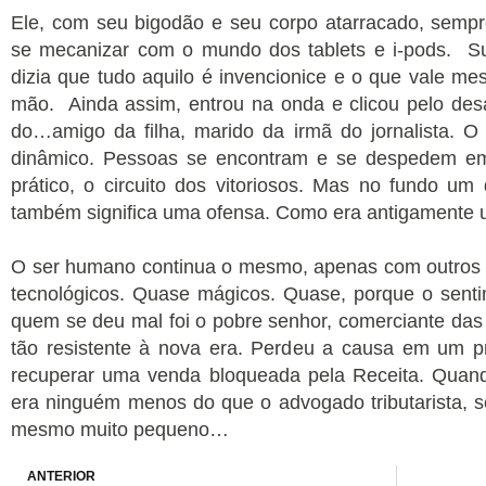
Ele, com seu bigodão e seu corpo atarracado, sempre
se mecanizar com o mundo dos tablets e i-pods. S
dizia que tudo aquilo é invencionice e o que vale me
mão. Ainda assim, entrou na onda e clicou pelo d
do…amigo da filha, marido da irmã do jornalista. 
dinâmico. Pessoas se encontram e se despedem em 
prático, o circuito dos vitoriosos. Mas no fundo u
também significa uma ofensa. Como era antigamente 
O ser humano continua o mesmo, apenas com outros 
tecnológicos. Quase mágicos. Quase, porque o sentim
quem se deu mal foi o pobre senhor, comerciante das a
tão resistente à nova era. Perdeu a causa em um 
recuperar uma venda bloqueada pela Receita. Quando
era ninguém menos do que o advogado tributarista, s
mesmo muito pequeno…
Prev
ANTERIOR