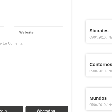
Website
Sócrates
05/04/2010
Ne
e Eu Comentar.
Contorno
05/04/2010
Ne
Mundos
05/04/2010
Ne
edIn
WhatsApp