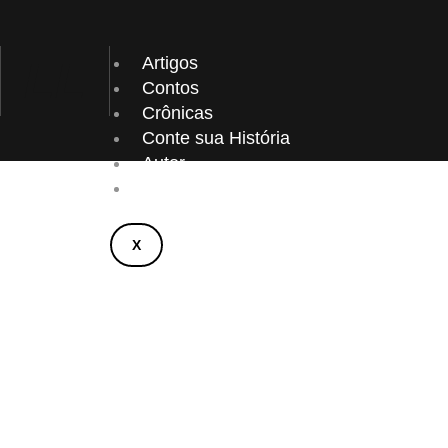
Ir
para
o
LL
Artigos
conteúdo
Contos
Crônicas
Conte sua História
Autor
Contato
X
C